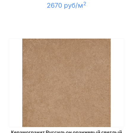
2
2670 руб/м
Керамогранит Руссильон оранжевый светлый