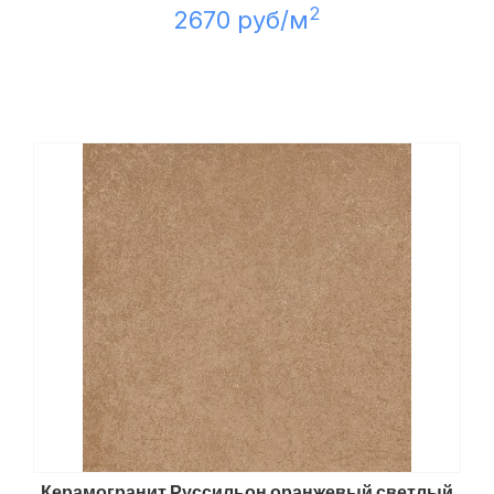
2
2670 руб/м
Керамогранит Руссильон оранжевый светлый