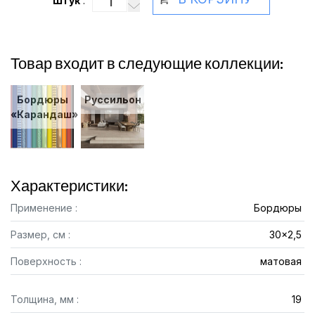
Штук
:
Товар входит в следующие коллекции:
Бордюры
Руссильон
«Карандаш»
Характеристики:
Применение :
Бордюры
Размер, см :
30x2,5
Поверхность :
матовая
Толщина, мм :
19