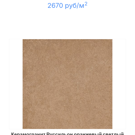
2
2670 руб/м
Керамогранит Руссильон оранжевый светлый