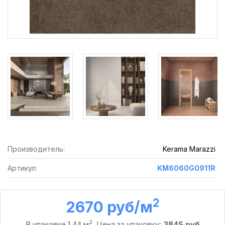
Производитель:
Kerama Marazzi
Артикул:
KM6060G0911R
2
2670 руб /м
2
В упаковке 1,44 м
. Цена за упаковку:
3845 руб