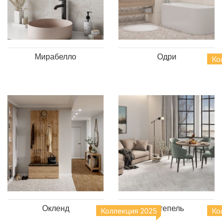
Мирабелло
Одри
Ко
Окленд
Оттепель
Коллекция 2025
Ко