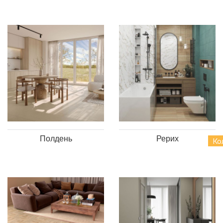
Полдень
Рерих
Ко