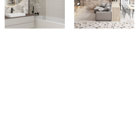
Шварц
Шервуд