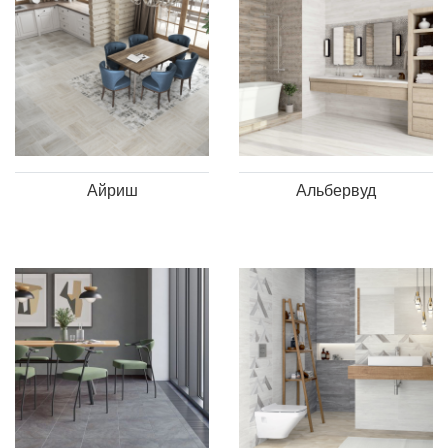
Айриш
Альбервуд