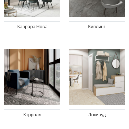
Каррара Нова
Киплинг
Кэрролл
Локивуд