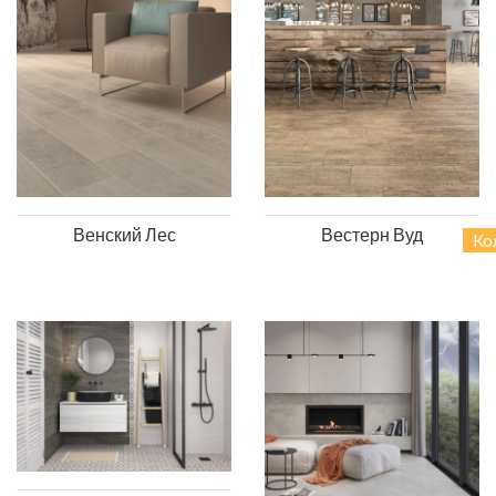
Венский Лес
Вестерн Вуд
Ко