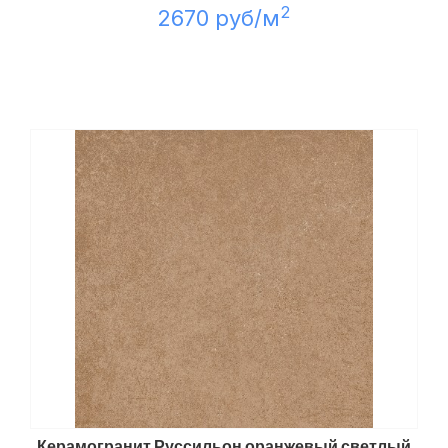
2
2670 руб/м
Керамогранит Руссильон оранжевый светлый