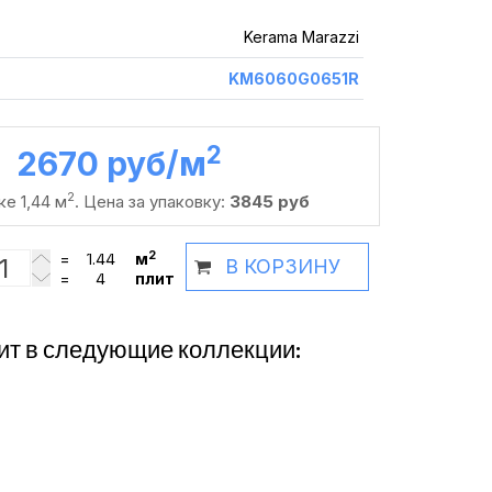
Kerama Marazzi
KM6060G0651R
2
2670 руб /м
2
ке 1,44 м
. Цена за упаковку:
3845 руб
2
=
м
В КОРЗИНУ
=
плит
ит в следующие коллекции: