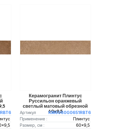
с
Керамогранит Плинтус
ый
Руссильон оранжевый
9,5
светлый матовый обрезной
60x9,5
RBT6
Артикул
KM6060G0651RBT6
интус
Применение :
Плинтус
0x9,5
Размер, см :
60x9,5