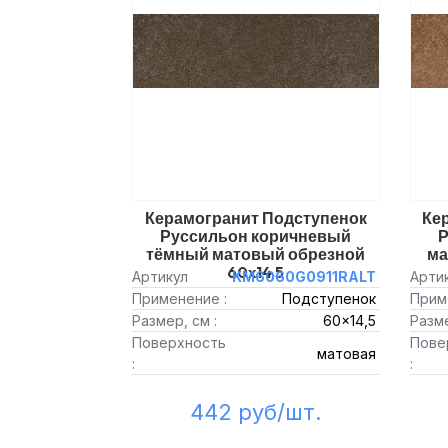
Керамогранит Подступенок
Ке
Руссильон коричневый
Р
тёмный матовый обрезной
ма
60x14,5
Артикул
KM6060G0911RALT
Арти
Применение :
Подступенок
Прим
Размер, см :
60x14,5
Разме
Поверхность
Пове
матовая
:
:
442 руб/шт.