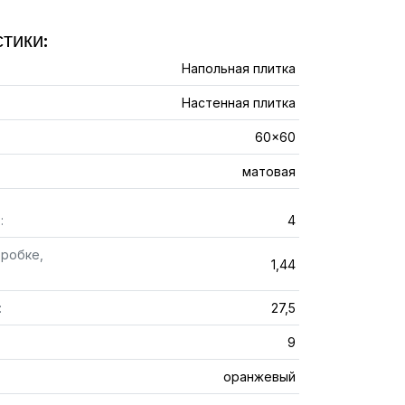
тики:
Напольная плитка
Настенная плитка
60x60
матовая
:
4
оробке,
1,44
:
27,5
9
оранжевый