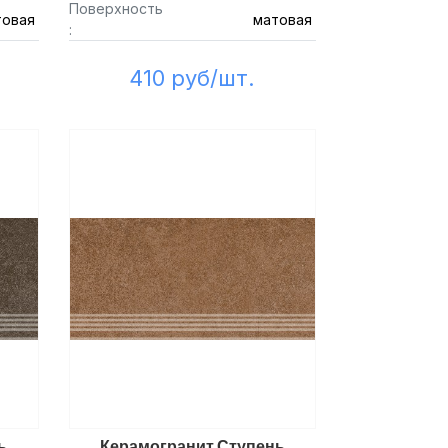
Поверхность
товая
матовая
:
410 руб/шт.
ь
Керамогранит Ступень