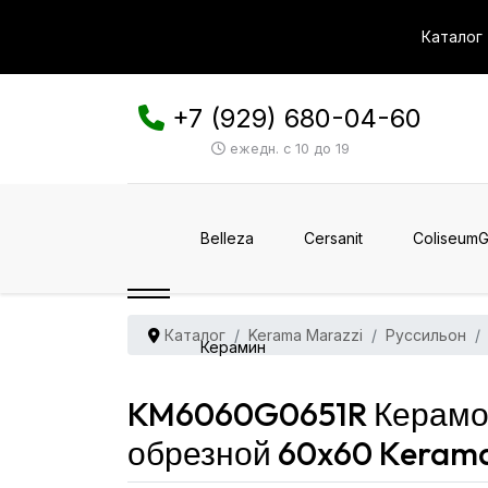
Каталог
+7 (929) 680-04-60
ежедн. с 10 до 19
Belleza
Cersanit
ColiseumG
Каталог
Kerama Marazzi
Руссильон
Керамин
KM6060G0651R Керамог
обрезной 60x60 Kerama