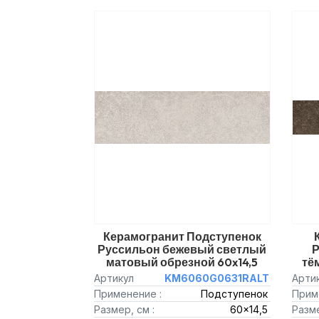
Керамогранит Подступенок
Руссильон бежевый светлый
Р
матовый обрезной 60x14,5
тё
Артикул
KM6060G0631RALT
Арти
Применение :
Подступенок
Прим
Размер, см :
60x14,5
Разме