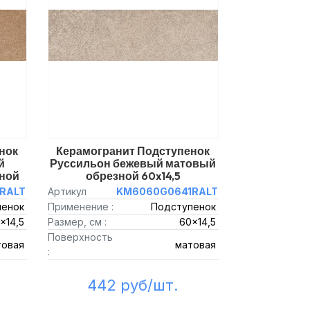
нок
Керамогранит Подступенок
й
Руссильон бежевый матовый
ной
обрезной 60x14,5
RALT
Артикул
KM6060G0641RALT
пенок
Применение :
Подступенок
x14,5
Размер, см :
60x14,5
Поверхность
товая
матовая
:
442 руб/шт.