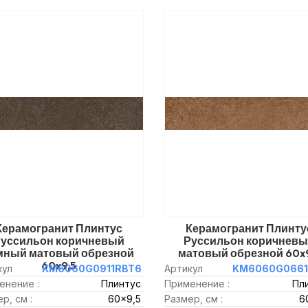
Керамогранит Плинтус
Керамогранит Плинту
уссильон коричневый
Руссильон коричнев
мный матовый обрезной
матовый обрезной 60x
60x9,5
кул
KM6060G0911RBT6
Артикул
KM6060G0661
енение :
Плинтус
Применение :
Пл
р, см :
60x9,5
Размер, см :
6