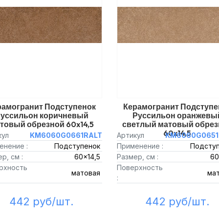
рамогранит Подступенок
Керамогранит Подступе
уссильон коричневый
Руссильон оранжевы
товый обрезной 60x14,5
светлый матовый обрез
60x14,5
кул
KM6060G0661RALT
Артикул
KM6060G0651
енение :
Подступенок
Применение :
Подсту
р, см :
60x14,5
Размер, см :
60
рхность
Поверхность
матовая
ма
:
442 руб/шт.
442 руб/шт.