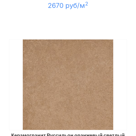
2
2670 руб/м
Керамогранит Руссильон оранжевый светлый