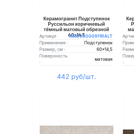
Керамогранит Подступенок
Ке
Руссильон коричневый
Р
тёмный матовый обрезной
ма
60x14,5
Артикул
KM6060G0911RALT
Арти
Применение :
Подступенок
Прим
Размер, см :
60x14,5
Разме
Поверхность
Пове
матовая
:
:
442 руб/шт.