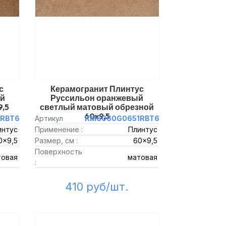
с
Керамогранит Плинтус
ый
Руссильон оранжевый
9,5
светлый матовый обрезной
60x9,5
RBT6
Артикул
KM6060G0651RBT6
интус
Применение :
Плинтус
0x9,5
Размер, см :
60x9,5
Поверхность
товая
матовая
:
410 руб/шт.