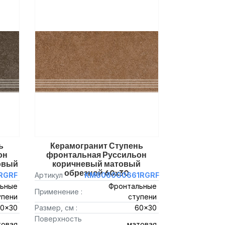
ь
Керамогранит Ступень
он
фронтальная Руссильон
овый
коричневый матовый
обрезной 60x30
RGRF
Артикул
KM6060G0661RGRF
ьные
Фронтальные
Применение :
упени
ступени
0x30
Размер, см :
60x30
Поверхность
товая
матовая