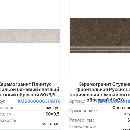
Керамогранит Плинтус
Керамогранит Ступен
сильон бежевый светлый
фронтальная Руссиль
товый обрезной 60x9,5
коричневый тёмный мат
обрезной 60x30
кул
KM6060G0631RBT6
Артикул
KM6060G0911
енение :
Плинтус
Фронтал
Применение :
ст
р, см :
60x9,5
Размер, см :
6
рхность
матовая
Поверхность
ма