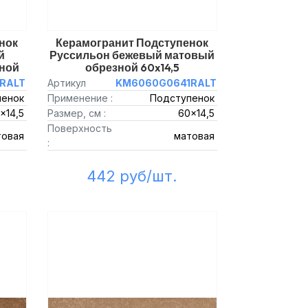
нок
Керамогранит Подступенок
й
Руссильон бежевый матовый
ной
обрезной 60x14,5
RALT
Артикул
KM6060G0641RALT
пенок
Применение :
Подступенок
x14,5
Размер, см :
60x14,5
Поверхность
товая
матовая
:
442 руб/шт.