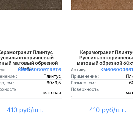
Керамогранит Плинтус
Керамогранит Плинту
уссильон коричневый
Руссильон коричнев
мный матовый обрезной
матовый обрезной 60x
60x9,5
кул
KM6060G0911RBT6
Артикул
KM6060G0661
енение :
Плинтус
Применение :
Пл
р, см :
60x9,5
Размер, см :
6
рхность
Поверхность
матовая
ма
:
410 руб/шт.
410 руб/шт.