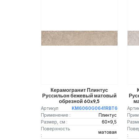
Керамогранит Плинтус
Руссильон бежевый матовый
Рус
обрезной 60x9,5
ма
Артикул
KM6060G0641RBT6
Арти
Применение :
Плинтус
Прим
Размер, см :
60x9,5
Разме
Поверхность
Пове
матовая
:
: