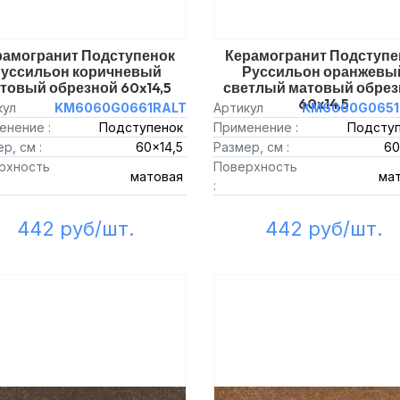
рамогранит Подступенок
Керамогранит Подступе
уссильон коричневый
Руссильон оранжевы
товый обрезной 60x14,5
светлый матовый обрез
60x14,5
кул
KM6060G0661RALT
Артикул
KM6060G0651
енение :
Подступенок
Применение :
Подсту
р, см :
60x14,5
Размер, см :
60
рхность
Поверхность
матовая
ма
:
442 руб/шт.
442 руб/шт.