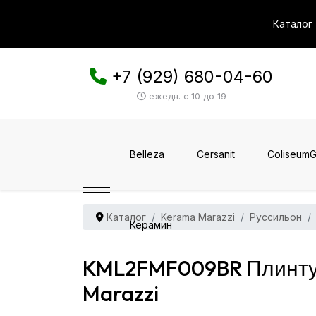
Каталог
+7 (929) 680-04-60
ежедн. с 10 до 19
Belleza
Cersanit
ColiseumG
Каталог
Kerama Marazzi
Руссильон
Керамин
KML2FMF009BR Плинтус
Marazzi