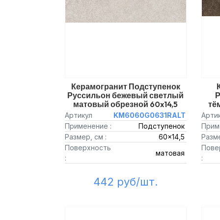
Керамогранит Подступенок
Руссильон бежевый светлый
Р
матовый обрезной 60x14,5
тё
Артикул
KM6060G0631RALT
Арти
Применение :
Подступенок
Прим
Размер, см :
60x14,5
Разме
Поверхность
Пове
матовая
:
:
442 руб/шт.