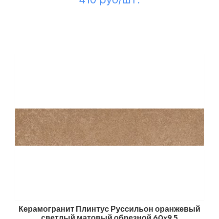
Керамогранит Плинтус Руссильон оранжевый
светлый матовый обрезной 60x9,5