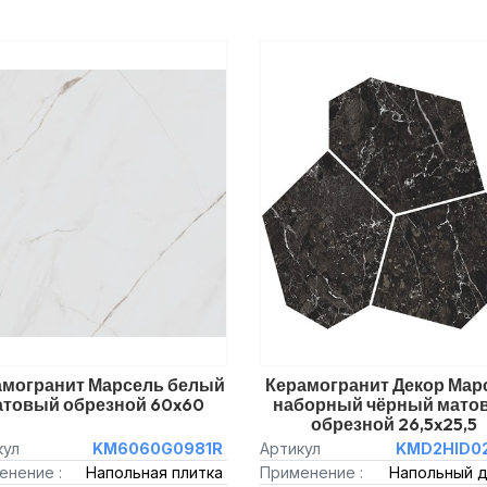
амогранит Марсель белый
Керамогранит Декор Мар
атовый обрезной 60x60
наборный чёрный мато
обрезной 26,5x25,5
кул
KM6060G0981R
Артикул
KMD2HID0
енение :
Напольная плитка
Применение :
Напольный 