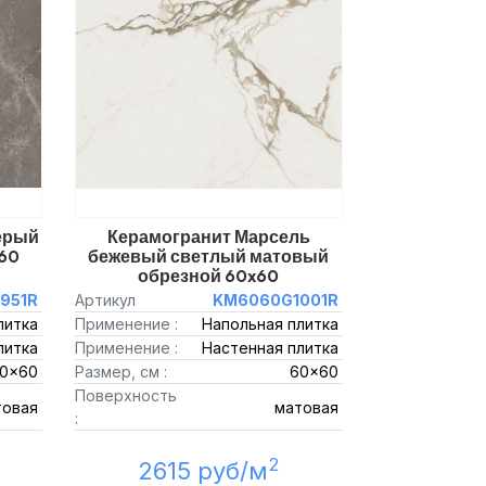
ерый
Керамогранит Марсель
60
бежевый светлый матовый
обрезной 60x60
951R
Артикул
KM6060G1001R
литка
Применение :
Напольная плитка
литка
Применение :
Настенная плитка
0x60
Размер, см :
60x60
Поверхность
товая
матовая
:
2
2615 руб/м