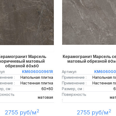
Керамогранит Марсель
Керамогранит Марсель с
коричневый матовый
матовый обрезной 60x
обрезной 60x60
кул
KM6060G0961R
Артикул
KM6060G0
енение :
Напольная плитка
Применение :
Напольная п
енение :
Настенная плитка
Применение :
Настенная п
р, см :
60x60
Размер, см :
6
рхность
Поверхность
матовая
ма
:
2
2
2755 руб/м
2755 руб/м