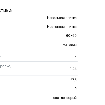
тики:
Напольная плитка
Настенная плитка
60x60
матовая
:
4
оробке,
1,44
:
27,5
9
светло-серый