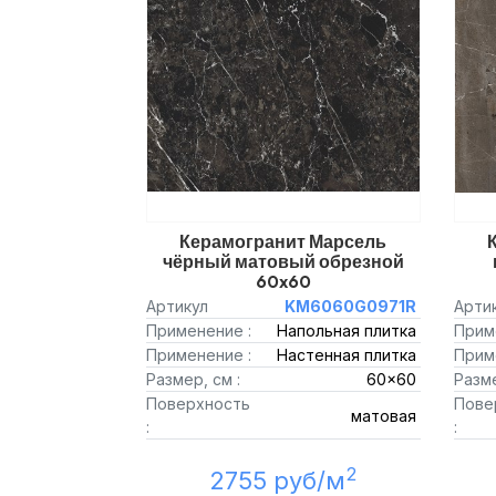
Керамогранит Марсель
чёрный матовый обрезной
60x60
Артикул
KM6060G0971R
Арти
Применение :
Напольная плитка
Прим
Применение :
Настенная плитка
Прим
Размер, см :
60x60
Разме
Поверхность
Пове
матовая
:
:
2
2755 руб/м