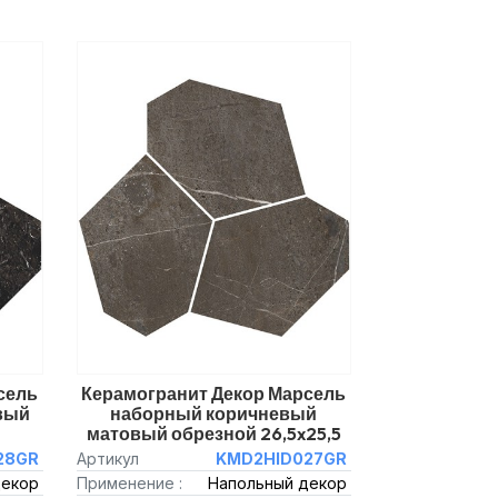
сель
Керамогранит Декор Марсель
вый
наборный коричневый
матовый обрезной 26,5x25,5
28GR
Артикул
KMD2HID027GR
декор
Применение :
Напольный декор