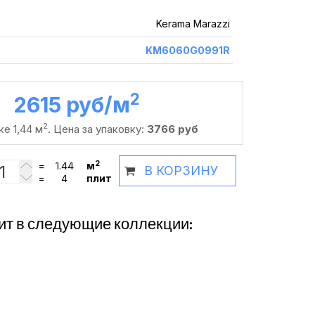
Kerama Marazzi
KM6060G0991R
2
2615 руб /м
2
ке 1,44 м
. Цена за упаковку:
3766 руб
2
=
м
В КОРЗИНУ
=
плит
ит в следующие коллекции: