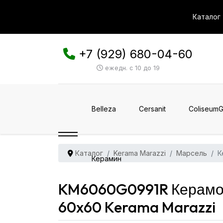
Каталог
+7 (929) 680-04-60
ежедн. с 10 до 19
Belleza
Cersanit
ColiseumG
Каталог
Kerama Marazzi
Марсель
К
Керамин
KM6060G0991R Керамог
60x60 Kerama Marazzi