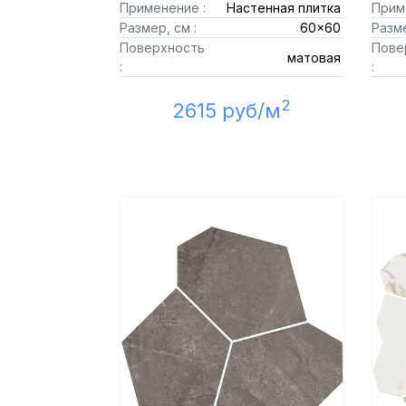
Применение :
Настенная плитка
Прим
Размер, см :
60x60
Разме
Поверхность
Пове
матовая
:
:
2
2615 руб/м