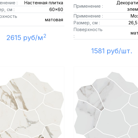
енение :
Настенная плитка
Декорати
Применение :
элем
р, см :
60x60
Применение :
Мо
рхность
матовая
Размер, см :
26,5
Поверхность
ма
2
:
2615 руб/м
1581 руб/шт.