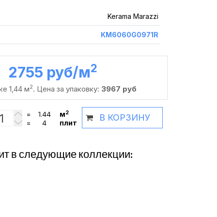
Kerama Marazzi
KM6060G0971R
2
2755 руб /м
2
ке 1,44 м
. Цена за упаковку:
3967 руб
2
=
м
В КОРЗИНУ
=
плит
ит в следующие коллекции: