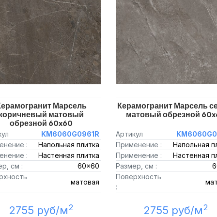
Керамогранит Марсель
Керамогранит Марсель с
коричневый матовый
матовый обрезной 60x
обрезной 60x60
кул
KM6060G0961R
Артикул
KM6060G0
енение :
Напольная плитка
Применение :
Напольная п
енение :
Настенная плитка
Применение :
Настенная п
р, см :
60x60
Размер, см :
6
рхность
Поверхность
матовая
ма
:
2
2
2755 руб/м
2755 руб/м