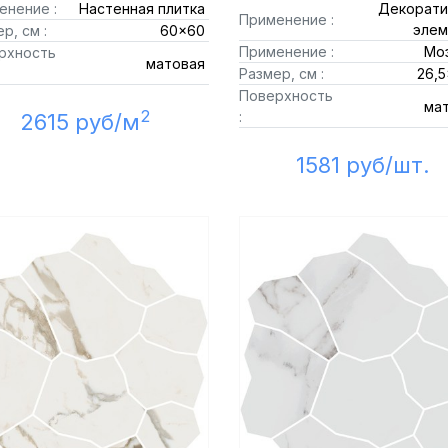
енение :
Настенная плитка
Декорати
Применение :
элем
р, см :
60x60
Применение :
Мо
рхность
матовая
Размер, см :
26,5
Поверхность
ма
2
:
2615 руб/м
1581 руб/шт.