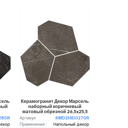
сель
Керамогранит Декор Марсель
вый
наборный коричневый
матовый обрезной 26,5x25,5
28GR
Артикул
KMD2HID027GR
декор
Применение :
Напольный декор