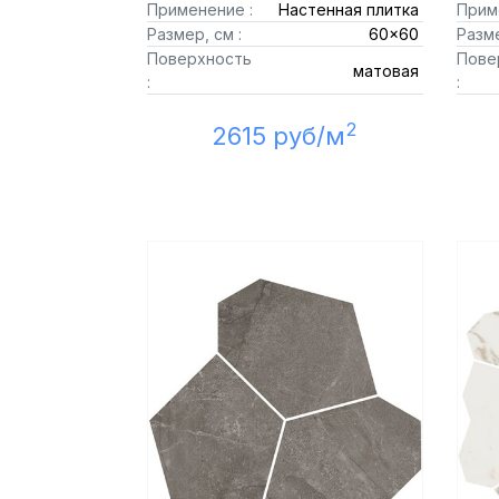
Применение :
Настенная плитка
Прим
Размер, см :
60x60
Разме
Поверхность
Пове
матовая
:
:
2
2615 руб/м