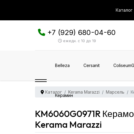
Каталог
+7 (929) 680-04-60
ежедн. с 10 до 19
Belleza
Cersanit
ColiseumG
Каталог
Kerama Marazzi
Марсель
К
Керамин
KM6060G0971R Керамог
Kerama Marazzi