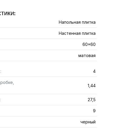
тики:
Напольная плитка
Настенная плитка
60x60
матовая
:
4
оробке,
1,44
:
27,5
9
черный