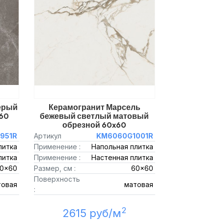
ерый
Керамогранит Марсель
60
бежевый светлый матовый
обрезной 60x60
951R
Артикул
KM6060G1001R
литка
Применение :
Напольная плитка
литка
Применение :
Настенная плитка
0x60
Размер, см :
60x60
Поверхность
товая
матовая
:
2
2615 руб/м