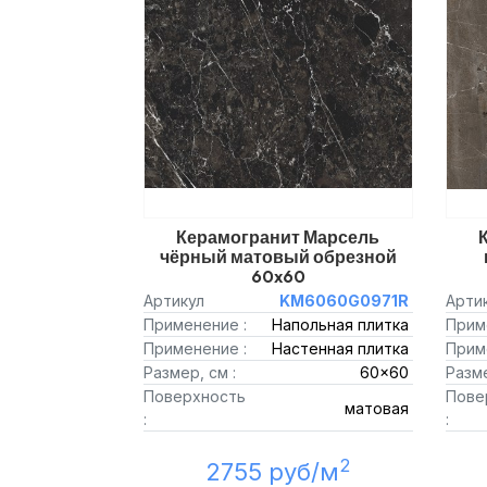
Керамогранит Марсель
чёрный матовый обрезной
60x60
Артикул
KM6060G0971R
Арти
Применение :
Напольная плитка
Прим
Применение :
Настенная плитка
Прим
Размер, см :
60x60
Разме
Поверхность
Пове
матовая
:
:
2
2755 руб/м