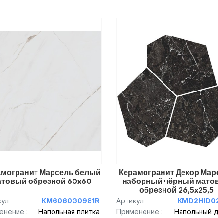
амогранит Марсель белый
Керамогранит Декор Мар
атовый обрезной 60x60
наборный чёрный мато
обрезной 26,5x25,5
кул
KM6060G0981R
Артикул
KMD2HID0
енение :
Напольная плитка
Применение :
Напольный 