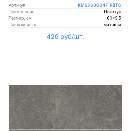
Артикул
KM6060G0471RBT6
Применение :
Плинтус
Размер, см :
60x9,5
Поверхность :
матовая
426 руб/шт.