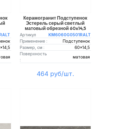
нок
Керамогранит Подступенок
ый
Эстерель серый светлый
матовый обрезной 60x14,5
RALT
Артикул
KM6060G0501RALT
пенок
Применение :
Подступенок
x14,5
Размер, см :
60x14,5
Поверхность
товая
матовая
:
464 руб/шт.