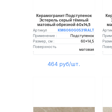
Керамогранит Подступенок
Ке
Эстерель серый тёмный
матовый обрезной 60x14,5
ма
Артикул
KM6060G0531RALT
Арти
Применение :
Подступенок
Прим
Размер, см :
60x14,5
Разме
Поверхность
Пове
матовая
:
:
464 руб/шт.