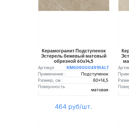
Керамогранит Подступенок
Ке
Эстерель бежевый матовый
Эс
обрезной 60x14,5
ма
Артикул
KM6060G0491RALT
Арти
Применение :
Подступенок
Прим
Размер, см :
60x14,5
Разме
Поверхность
Пове
матовая
:
:
464 руб/шт.