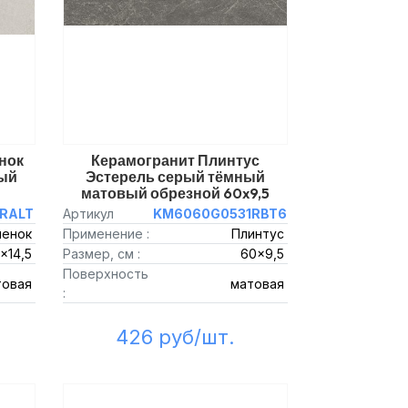
нок
Керамогранит Плинтус
ый
Эстерель серый тёмный
матовый обрезной 60x9,5
RALT
Артикул
KM6060G0531RBT6
пенок
Применение :
Плинтус
x14,5
Размер, см :
60x9,5
Поверхность
товая
матовая
:
426 руб/шт.