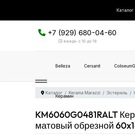
Каталог
+7 (929) 680-04-60
ежедн. с 10 до 19
Belleza
Cersanit
ColiseumG
Каталог
Kerama Marazzi
Эстерель
Керамин
KM6060G0481RALT Кера
матовый обрезной 60x1