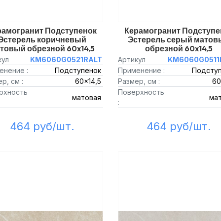
рамогранит Подступенок
Керамогранит Подступе
Эстерель коричневый
Эстерель серый матов
товый обрезной 60x14,5
обрезной 60x14,5
кул
KM6060G0521RALT
Артикул
KM6060G0511
енение :
Подступенок
Применение :
Подсту
р, см :
60x14,5
Размер, см :
60
рхность
Поверхность
матовая
ма
:
464 руб/шт.
464 руб/шт.