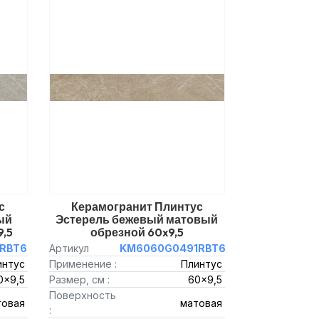
с
Керамогранит Плинтус
ый
Эстерель бежевый матовый
9,5
обрезной 60x9,5
RBT6
Артикул
KM6060G0491RBT6
интус
Применение :
Плинтус
0x9,5
Размер, см :
60x9,5
Поверхность
товая
матовая
: