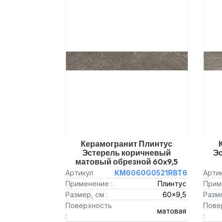
Керамогранит Плинтус
Эстерель коричневый
Э
матовый обрезной 60x9,5
Артикул
KM6060G0521RBT6
Арти
Применение :
Плинтус
Прим
Размер, см :
60x9,5
Разме
Поверхность
Пове
матовая
:
: