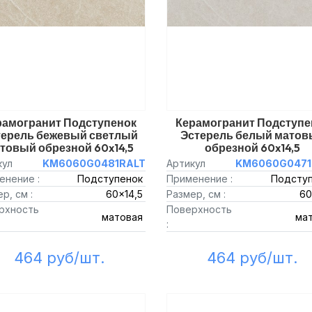
рамогранит Подступенок
Керамогранит Подступе
терель бежевый светлый
Эстерель белый матов
товый обрезной 60x14,5
обрезной 60x14,5
кул
KM6060G0481RALT
Артикул
KM6060G0471
енение :
Подступенок
Применение :
Подсту
р, см :
60x14,5
Размер, см :
60
рхность
Поверхность
матовая
ма
:
464 руб/шт.
464 руб/шт.