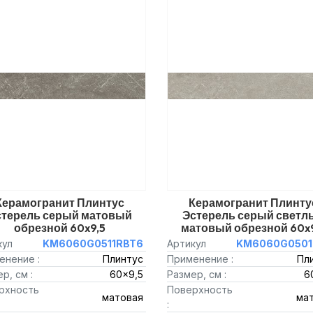
Керамогранит Плинтус
Керамогранит Плинту
стерель серый матовый
Эстерель серый светл
обрезной 60x9,5
матовый обрезной 60x
кул
KM6060G0511RBT6
Артикул
KM6060G0501
енение :
Плинтус
Применение :
Пл
р, см :
60x9,5
Размер, см :
6
рхность
Поверхность
матовая
ма
: