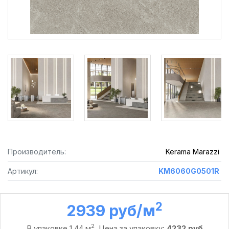
Производитель:
Kerama Marazzi
Артикул:
KM6060G0501R
2
2939 руб /м
2
В упаковке 1,44 м
. Цена за упаковку:
4232 руб