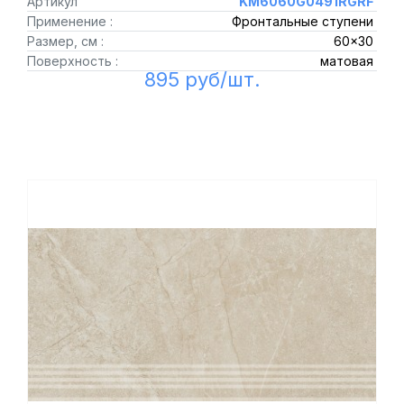
Артикул
KM6060G0491RGRF
Применение :
Фронтальные ступени
Размер, см :
60x30
Поверхность :
матовая
895 руб/шт.