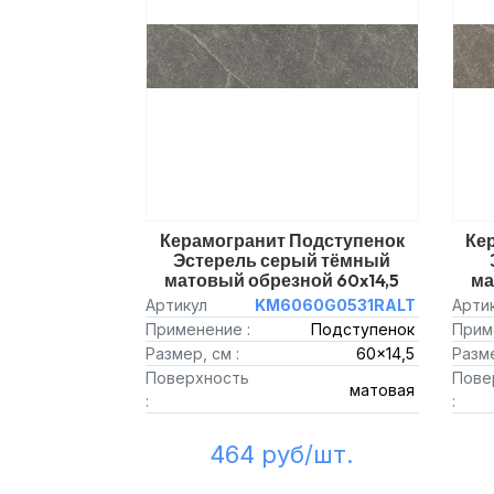
Керамогранит Подступенок
Ке
Эстерель серый тёмный
матовый обрезной 60x14,5
ма
Артикул
KM6060G0531RALT
Арти
Применение :
Подступенок
Прим
Размер, см :
60x14,5
Разме
Поверхность
Пове
матовая
:
:
464 руб/шт.