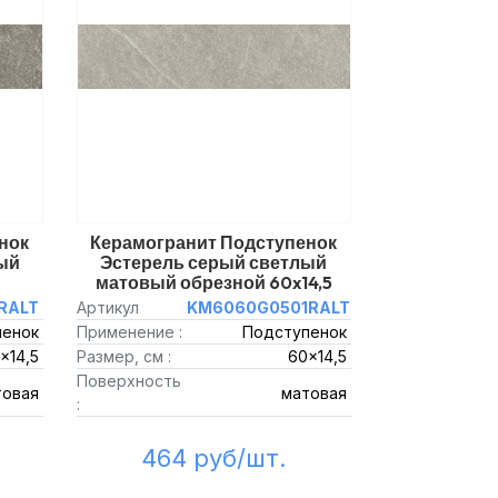
нок
Керамогранит Подступенок
ый
Эстерель серый светлый
матовый обрезной 60x14,5
RALT
Артикул
KM6060G0501RALT
пенок
Применение :
Подступенок
x14,5
Размер, см :
60x14,5
Поверхность
товая
матовая
:
464 руб/шт.