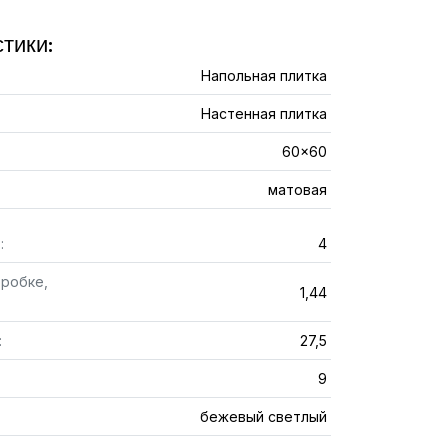
тики:
Напольная плитка
Настенная плитка
60x60
матовая
:
4
оробке,
1,44
:
27,5
9
бежевый светлый