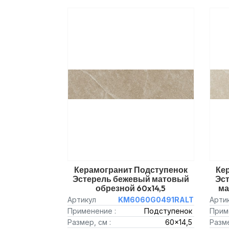
Керамогранит Подступенок
Ке
Эстерель бежевый матовый
Эс
обрезной 60x14,5
ма
Артикул
KM6060G0491RALT
Арти
Применение :
Подступенок
Прим
Размер, см :
60x14,5
Разме