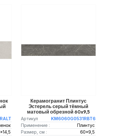
нок
Керамогранит Плинтус
ый
Эстерель серый тёмный
матовый обрезной 60x9,5
RALT
Артикул
KM6060G0531RBT6
пенок
Применение :
Плинтус
x14,5
Размер, см :
60x9,5