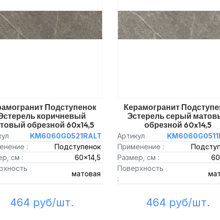
рамогранит Подступенок
Керамогранит Подступе
Эстерель коричневый
Эстерель серый матов
товый обрезной 60x14,5
обрезной 60x14,5
кул
KM6060G0521RALT
Артикул
KM6060G0511
енение :
Подступенок
Применение :
Подсту
р, см :
60x14,5
Размер, см :
60
рхность
Поверхность
матовая
ма
:
464 руб/шт.
464 руб/шт.