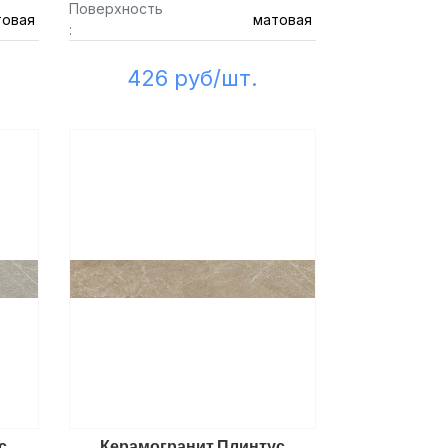
Поверхность
товая
матовая
:
426 руб/шт.
с
Керамогранит Плинтус