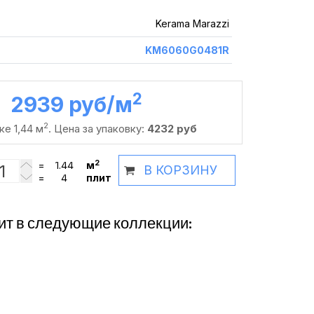
Kerama Marazzi
KM6060G0481R
2
2939 руб /м
2
ке 1,44 м
. Цена за упаковку:
4232 руб
2
=
м
В КОРЗИНУ
=
плит
ит в следующие коллекции: