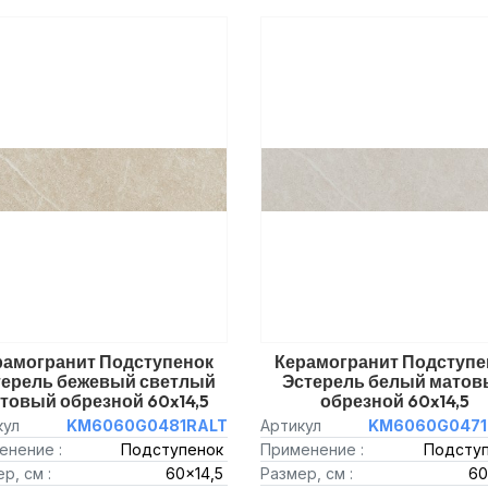
рамогранит Подступенок
Керамогранит Подступе
терель бежевый светлый
Эстерель белый матов
товый обрезной 60x14,5
обрезной 60x14,5
кул
KM6060G0481RALT
Артикул
KM6060G0471
енение :
Подступенок
Применение :
Подсту
р, см :
60x14,5
Размер, см :
60