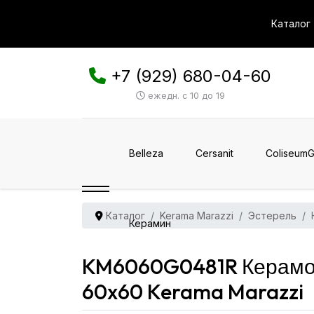
Каталог
+7 (929) 680-04-60
ежедн. с 10 до 19
Belleza
Cersanit
ColiseumG
Каталог
Kerama Marazzi
Эстерель
Керамин
KM6060G0481R Керамог
60x60 Kerama Marazzi