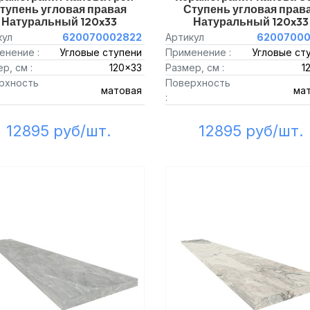
тупень угловая правая
Ступень угловая прав
Натуральный 120x33
Натуральный 120x33
кул
620070002822
Артикул
62007000
енение :
Угловые ступени
Применение :
Угловые ст
р, см :
120x33
Размер, см :
1
рхность
Поверхность
матовая
ма
:
12895 руб/шт.
12895 руб/шт.