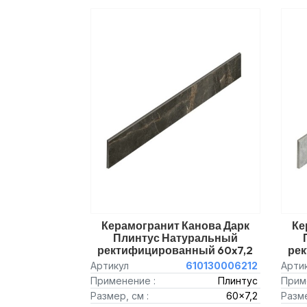
Керамогранит Канова Дарк
Ке
Плинтус Натуральный
ректифицированный 60x7,2
ре
Артикул
610130006212
Арти
Применение :
Плинтус
Прим
Размер, см :
60x7,2
Разме