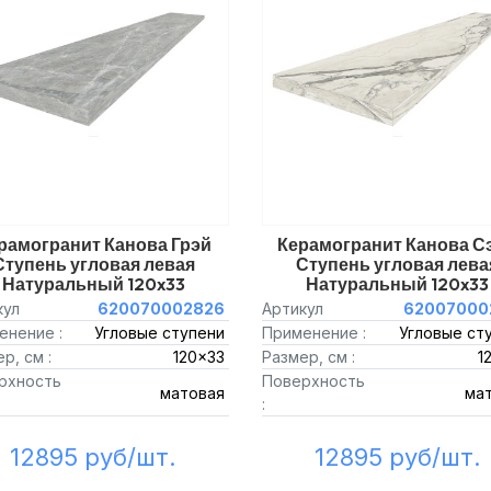
рамогранит Канова Грэй
Керамогранит Канова С
Ступень угловая левая
Ступень угловая лева
Натуральный 120x33
Натуральный 120x33
кул
620070002826
Артикул
62007000
енение :
Угловые ступени
Применение :
Угловые ст
р, см :
120x33
Размер, см :
1
рхность
Поверхность
матовая
ма
:
12895 руб/шт.
12895 руб/шт.