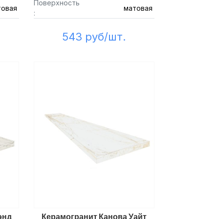
Поверхность
товая
матовая
:
543 руб/шт.
энд
Керамогранит Канова Уайт