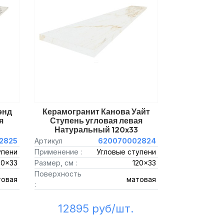
энд
Керамогранит Канова Уайт
я
Ступень угловая левая
Натуральный 120x33
2825
Артикул
620070002824
упени
Применение :
Угловые ступени
20x33
Размер, см :
120x33
Поверхность
товая
матовая
:
12895 руб/шт.