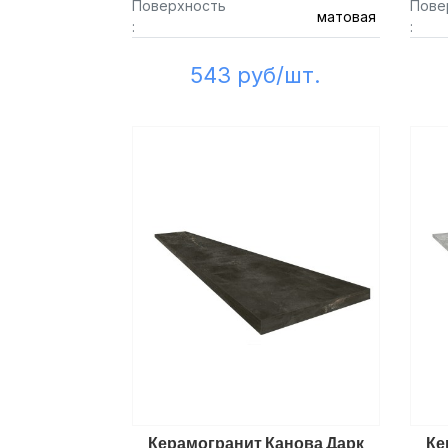
Поверхность
Пове
матовая
:
:
543 руб/шт.
Керамогранит Канова Дарк
Ке