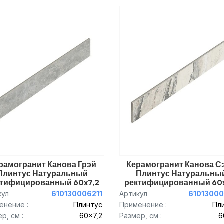
рамогранит Канова Грэй
Керамогранит Канова С
Плинтус Натуральный
Плинтус Натуральны
ктифицированный 60x7,2
ректифицированный 60x
кул
610130006211
Артикул
61013000
енение :
Плинтус
Применение :
Пл
р, см :
60x7,2
Размер, см :
6