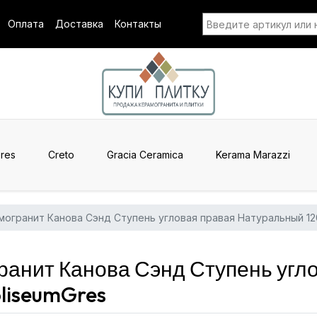
Оплата
Доставка
Контакты
res
Creto
Gracia Ceramica
Kerama Marazzi
могранит Канова Сэнд Ступень угловая правая Натуральный 12
анит Канова Сэнд Ступень угл
liseumGres