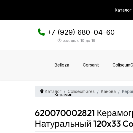
Каталог
+7 (929) 680-04-60
ежедн. с 10 до 19
Belleza
Cersanit
ColiseumG
Каталог
ColiseumGres
Канова
Кера
Керамин
620070002821 Керамогр
Натуральный 120x33 Co