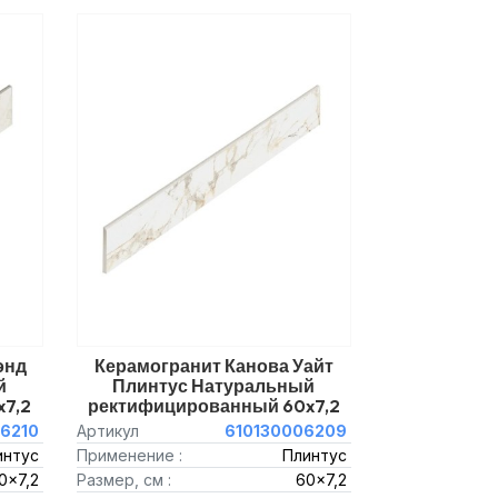
энд
Керамогранит Канова Уайт
й
Плинтус Натуральный
7,2
ректифицированный 60x7,2
6210
Артикул
610130006209
интус
Применение :
Плинтус
0x7,2
Размер, см :
60x7,2