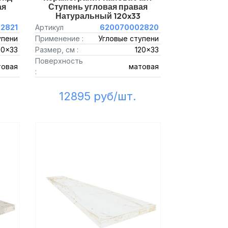
ая
Ступень угловая правая
Натуральный 120x33
2821
Артикул
620070002820
упени
Применение :
Угловые ступени
20x33
Размер, см :
120x33
Поверхность
товая
матовая
:
12895 руб/шт.