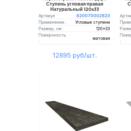
Ступень угловая правая
С
Натуральный 120x33
Артикул
620070002823
Арти
Применение :
Угловые ступени
Прим
Размер, см :
120x33
Разме
Поверхность
Пове
матовая
:
:
12895 руб/шт.