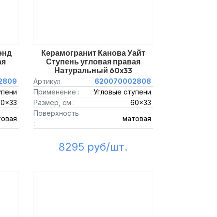
энд
Керамогранит Канова Уайт
ая
Ступень угловая правая
Натуральный 60x33
2809
Артикул
620070002808
упени
Применение :
Угловые ступени
60x33
Размер, см :
60x33
Поверхность
товая
матовая
:
8295 руб/шт.