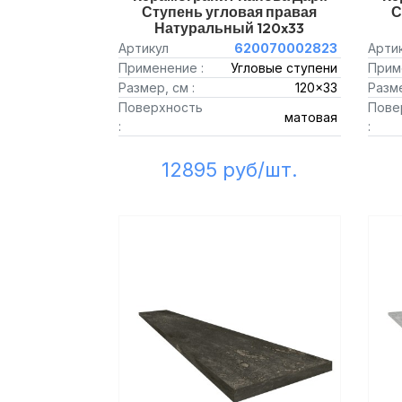
Ступень угловая правая
С
Натуральный 120x33
Артикул
620070002823
Арти
Применение :
Угловые ступени
Прим
Размер, см :
120x33
Разме
Поверхность
Пове
матовая
:
:
12895 руб/шт.