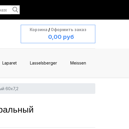
Корзина
/
Оформить заказ
0,00 руб
Laparet
Lasselsberger
Meissen
й 60x7,2
уральный