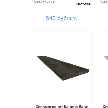
Поверхность
Пове
матовая
:
:
543 руб/шт.
Керамогранит Канова Дарк
Ке