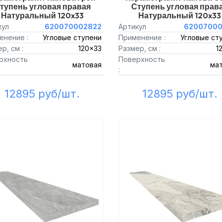
тупень угловая правая
Ступень угловая прав
Натуральный 120x33
Натуральный 120x33
кул
620070002822
Артикул
62007000
енение :
Угловые ступени
Применение :
Угловые ст
р, см :
120x33
Размер, см :
1
рхность
Поверхность
матовая
ма
:
12895 руб/шт.
12895 руб/шт.