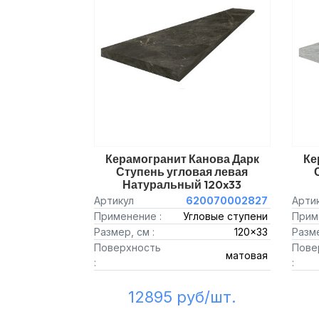
Керамогранит Канова Дарк
Ке
Ступень угловая левая
Натуральный 120x33
Артикул
620070002827
Арти
Применение :
Угловые ступени
Прим
Размер, см :
120x33
Разме
Поверхность
Пове
матовая
:
:
12895 руб/шт.