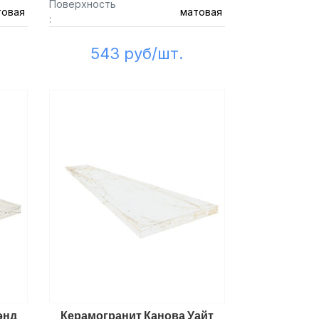
Поверхность
товая
матовая
:
543 руб/шт.
энд
Керамогранит Канова Уайт