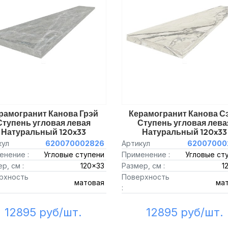
рамогранит Канова Грэй
Керамогранит Канова С
Ступень угловая левая
Ступень угловая лева
Натуральный 120x33
Натуральный 120x33
кул
620070002826
Артикул
62007000
енение :
Угловые ступени
Применение :
Угловые ст
р, см :
120x33
Размер, см :
1
рхность
Поверхность
матовая
ма
:
12895 руб/шт.
12895 руб/шт.