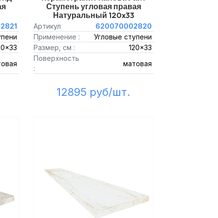
ая
Ступень угловая правая
Натуральный 120x33
2821
Артикул
620070002820
упени
Применение :
Угловые ступени
20x33
Размер, см :
120x33
Поверхность
товая
матовая
:
12895 руб/шт.