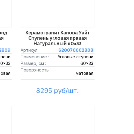
энд
Керамогранит Канова Уайт
ая
Ступень угловая правая
Натуральный 60x33
2809
Артикул
620070002808
упени
Применение :
Угловые ступени
60x33
Размер, см :
60x33
Поверхность
товая
матовая
:
8295 руб/шт.