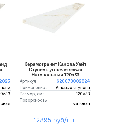
энд
Керамогранит Канова Уайт
я
Ступень угловая левая
Натуральный 120x33
2825
Артикул
620070002824
упени
Применение :
Угловые ступени
20x33
Размер, см :
120x33
Поверхность
товая
матовая
:
12895 руб/шт.