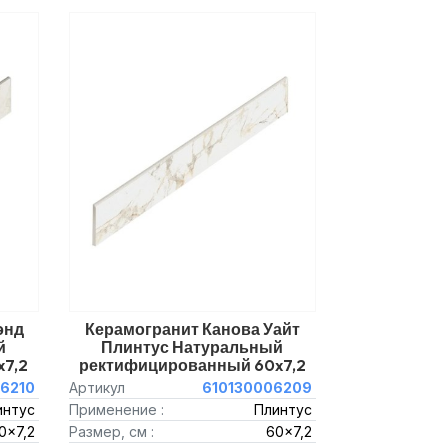
энд
Керамогранит Канова Уайт
й
Плинтус Натуральный
7,2
ректифицированный 60x7,2
6210
Артикул
610130006209
интус
Применение :
Плинтус
0x7,2
Размер, см :
60x7,2