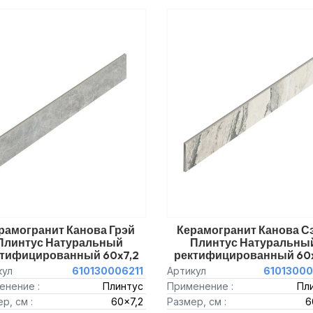
рамогранит Канова Грэй
Керамогранит Канова С
Плинтус Натуральный
Плинтус Натуральны
ктифицированный 60x7,2
ректифицированный 60x
кул
610130006211
Артикул
61013000
енение :
Плинтус
Применение :
Пл
р, см :
60x7,2
Размер, см :
6