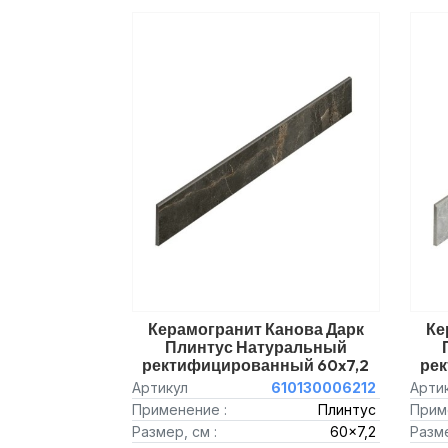
Керамогранит Канова Дарк
Ке
Плинтус Натуральный
ректифицированный 60x7,2
ре
Артикул
610130006212
Арти
Применение :
Плинтус
Прим
Размер, см :
60x7,2
Разме