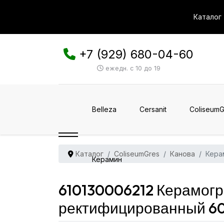
Каталог
+7 (929) 680-04-60
ежедн. с 10 до 19
Belleza
Cersanit
ColiseumG
Каталог
ColiseumGres
Канова
Кера
Керамин
610130006212 Керамогр
ректифицированный 60x