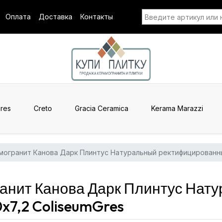
Оплата
Доставка
Контакты
res
Creto
Gracia Ceramica
Kerama Marazzi
могранит Канова Дарк Плинтус Натуральный ректифицированны
анит Канова Дарк Плинтус Нат
7,2 ColiseumGres