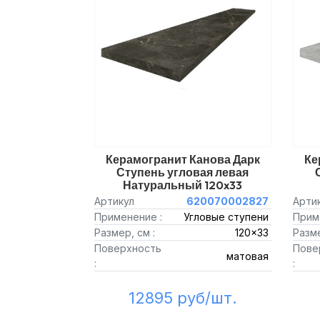
Керамогранит Канова Дарк
Ке
Ступень угловая левая
Натуральный 120x33
Артикул
620070002827
Арти
Применение :
Угловые ступени
Прим
Размер, см :
120x33
Разме
Поверхность
Пове
матовая
:
:
12895 руб/шт.