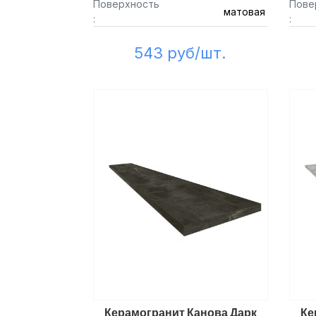
Поверхность
Пове
матовая
:
:
543 руб/шт.
Керамогранит Канова Дарк
Ке