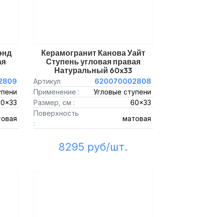
энд
Керамогранит Канова Уайт
ая
Ступень угловая правая
Натуральный 60x33
2809
Артикул
620070002808
упени
Применение :
Угловые ступени
60x33
Размер, см :
60x33
Поверхность
товая
матовая
:
8295 руб/шт.