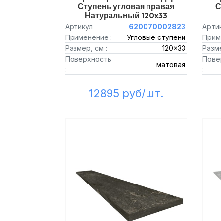
Ступень угловая правая
С
Натуральный 120x33
Артикул
620070002823
Арти
Применение :
Угловые ступени
Прим
Размер, см :
120x33
Разме
Поверхность
Пове
матовая
:
:
12895 руб/шт.