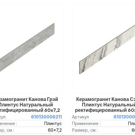
рамогранит Канова Грэй
Керамогранит Канова С
Плинтус Натуральный
Плинтус Натуральны
ктифицированный 60x7,2
ректифицированный 60x
кул
610130006211
Артикул
61013000
енение :
Плинтус
Применение :
Пл
р, см :
60x7,2
Размер, см :
6