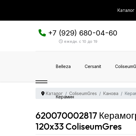
Каталог
+7 (929) 680-04-60
ежедн. с 10 до 19
Belleza
Cersanit
ColiseumG
Каталог
ColiseumGres
Канова
Кера
Керамин
620070002817 Керамог
120x33 ColiseumGres