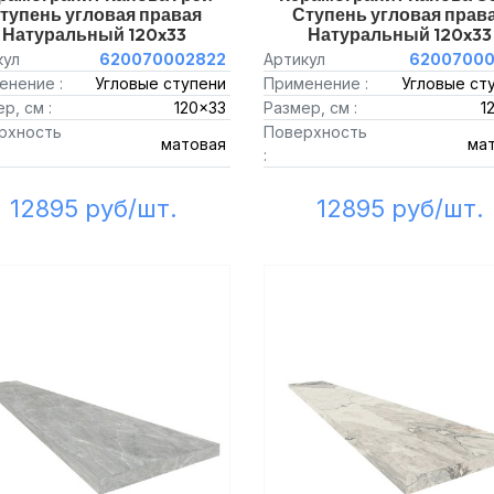
тупень угловая правая
Ступень угловая прав
Натуральный 120x33
Натуральный 120x33
кул
620070002822
Артикул
62007000
енение :
Угловые ступени
Применение :
Угловые ст
р, см :
120x33
Размер, см :
1
рхность
Поверхность
матовая
ма
:
12895 руб/шт.
12895 руб/шт.