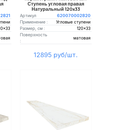
ая
Ступень угловая правая
Натуральный 120x33
2821
Артикул
620070002820
упени
Применение :
Угловые ступени
20x33
Размер, см :
120x33
Поверхность
товая
матовая
:
12895 руб/шт.