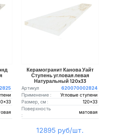
энд
Керамогранит Канова Уайт
я
Ступень угловая левая
Натуральный 120x33
2825
Артикул
620070002824
упени
Применение :
Угловые ступени
20x33
Размер, см :
120x33
Поверхность
товая
матовая
:
12895 руб/шт.