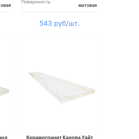
Поверхность
товая
матовая
:
543 руб/шт.
энд
Керамогранит Канова Уайт