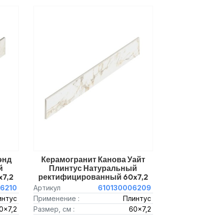
энд
Керамогранит Канова Уайт
й
Плинтус Натуральный
7,2
ректифицированный 60x7,2
6210
Артикул
610130006209
интус
Применение :
Плинтус
0x7,2
Размер, см :
60x7,2