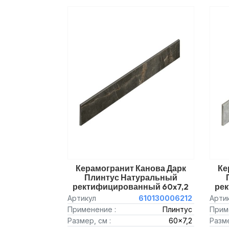
Керамогранит Канова Дарк
Ке
Плинтус Натуральный
ректифицированный 60x7,2
ре
Артикул
610130006212
Арти
Применение :
Плинтус
Прим
Размер, см :
60x7,2
Разме