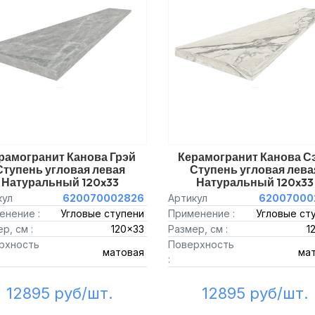
рамогранит Канова Грэй
Керамогранит Канова С
Ступень угловая левая
Ступень угловая лева
Натуральный 120x33
Натуральный 120x33
кул
620070002826
Артикул
62007000
енение :
Угловые ступени
Применение :
Угловые ст
р, см :
120x33
Размер, см :
1
рхность
Поверхность
матовая
ма
:
12895 руб/шт.
12895 руб/шт.