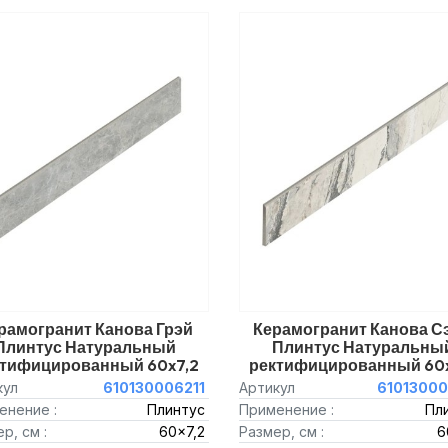
рамогранит Канова Грэй
Керамогранит Канова С
Плинтус Натуральный
Плинтус Натуральны
ктифицированный 60x7,2
ректифицированный 60x
кул
610130006211
Артикул
61013000
енение :
Плинтус
Применение :
Пл
р, см :
60x7,2
Размер, см :
6