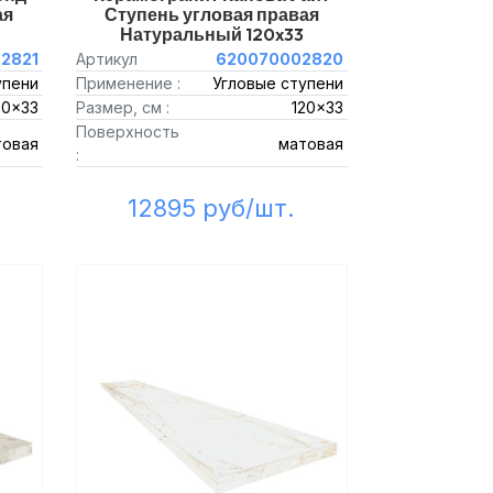
ая
Ступень угловая правая
Натуральный 120x33
2821
Артикул
620070002820
упени
Применение :
Угловые ступени
20x33
Размер, см :
120x33
Поверхность
товая
матовая
:
12895 руб/шт.