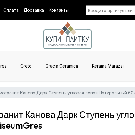
Оплата
Доставка
Контакты
res
Creto
Gracia Ceramica
Kerama Marazzi
могранит Канова Дарк Ступень угловая левая Натуральный 60
анит Канова Дарк Ступень угло
iseumGres