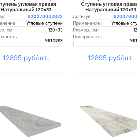
тупень угловая правая
Ступень угловая прав
Натуральный 120x33
Натуральный 120x33
кул
620070002822
Артикул
62007000
енение :
Угловые ступени
Применение :
Угловые ст
р, см :
120x33
Размер, см :
1
рхность
Поверхность
матовая
ма
:
12895 руб/шт.
12895 руб/шт.