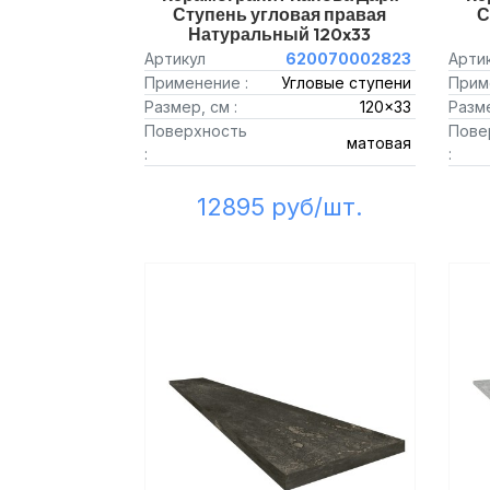
Ступень угловая правая
С
Натуральный 120x33
Артикул
620070002823
Арти
Применение :
Угловые ступени
Прим
Размер, см :
120x33
Разме
Поверхность
Пове
матовая
:
:
12895 руб/шт.