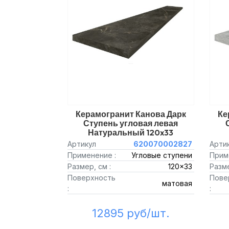
Керамогранит Канова Дарк
Ке
Ступень угловая левая
Натуральный 120x33
Артикул
620070002827
Арти
Применение :
Угловые ступени
Прим
Размер, см :
120x33
Разме
Поверхность
Пове
матовая
:
:
12895 руб/шт.