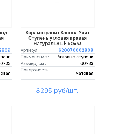
энд
Керамогранит Канова Уайт
ая
Ступень угловая правая
Натуральный 60x33
2809
Артикул
620070002808
упени
Применение :
Угловые ступени
60x33
Размер, см :
60x33
Поверхность
товая
матовая
:
8295 руб/шт.