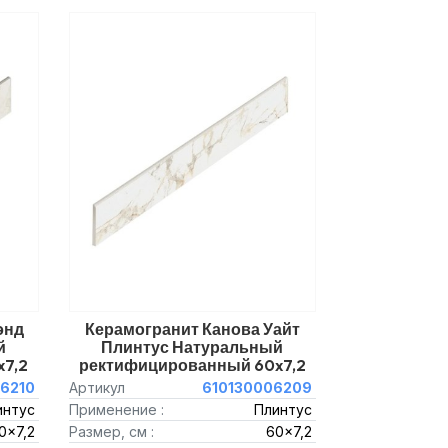
энд
Керамогранит Канова Уайт
й
Плинтус Натуральный
7,2
ректифицированный 60x7,2
6210
Артикул
610130006209
интус
Применение :
Плинтус
0x7,2
Размер, см :
60x7,2