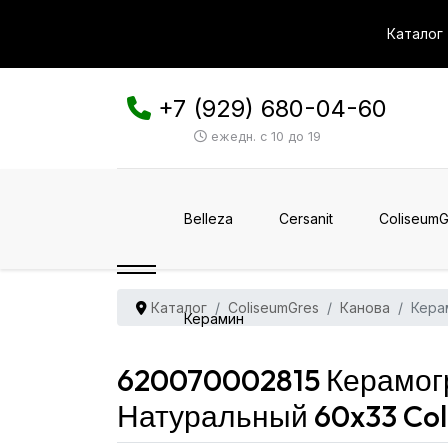
Каталог
+7 (929) 680-04-60
ежедн. с 10 до 19
Belleza
Cersanit
ColiseumG
Каталог
ColiseumGres
Канова
Кера
Керамин
620070002815 Керамогр
Натуральный 60x33 Col