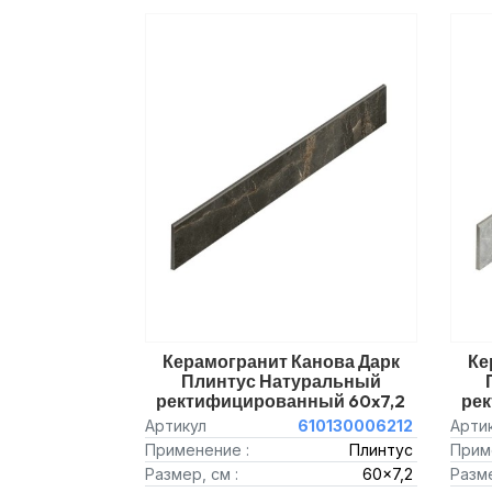
Керамогранит Канова Дарк
Ке
Плинтус Натуральный
ректифицированный 60x7,2
ре
Артикул
610130006212
Арти
Применение :
Плинтус
Прим
Размер, см :
60x7,2
Разме