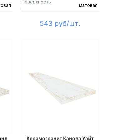
Поверхность
товая
матовая
:
543 руб/шт.
энд
Керамогранит Канова Уайт