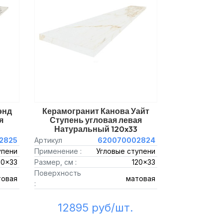
энд
Керамогранит Канова Уайт
я
Ступень угловая левая
Натуральный 120x33
2825
Артикул
620070002824
упени
Применение :
Угловые ступени
20x33
Размер, см :
120x33
Поверхность
товая
матовая
:
12895 руб/шт.