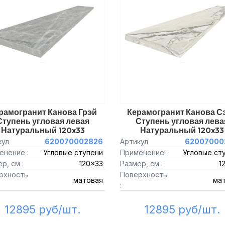
рамогранит Канова Грэй
Керамогранит Канова С
Ступень угловая левая
Ступень угловая лева
Натуральный 120x33
Натуральный 120x33
кул
620070002826
Артикул
62007000
енение :
Угловые ступени
Применение :
Угловые ст
р, см :
120x33
Размер, см :
1
рхность
Поверхность
матовая
ма
:
12895 руб/шт.
12895 руб/шт.