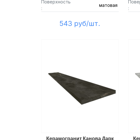
Поверхность
Пове
матовая
:
:
543 руб/шт.
Керамогранит Канова Дарк
Ке