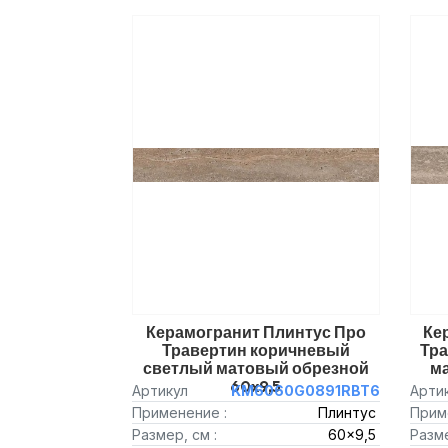
Керамогранит Плинтус Про
Ке
Травертин коричневый
Тр
светлый матовый обрезной
ма
60x9,5
Артикул
KM6060G0891RBT6
Арти
Применение :
Плинтус
Прим
Размер, см :
60x9,5
Разме