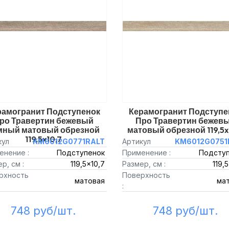
рамогранит Подступенок
Керамогранит Подступе
ро Травертин бежевый
Про Травертин бежев
мный матовый обрезной
матовый обрезной 119,5x
119,5x10,7
кул
KM6012G0771RALT
Артикул
KM6012G0751
енение :
Подступенок
Применение :
Подсту
р, см :
119,5x10,7
Размер, см :
119,
рхность
Поверхность
матовая
ма
:
748 руб/шт.
748 руб/шт.