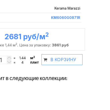
Kerama Marazzi
KM6060G0871R
2
2681 руб /м
2
ке 1,44 м
. Цена за упаковку:
3861 руб
2
=
м
В КОРЗИНУ
=
плит
ит в следующие коллекции: