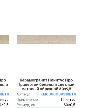
Про
Керамогранит Плинтус Про
овый
Травертин бежевый светлый
матовый обрезной 60x9,5
RBT6
Артикул
KM6060G0831RBT6
интус
Применение :
Плинтус
0x9,5
Размер, см :
60x9,5