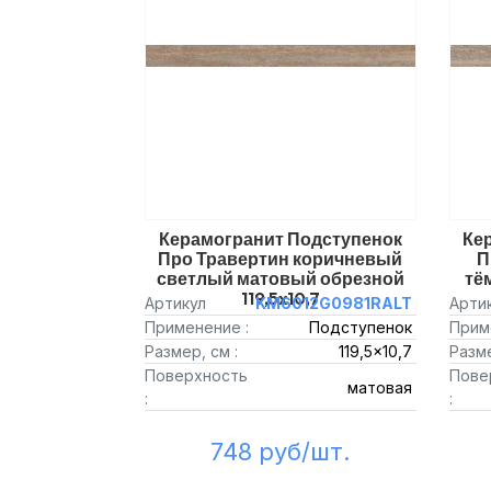
Керамогранит Подступенок
Ке
Про Травертин коричневый
П
светлый матовый обрезной
тё
119,5x10,7
Артикул
KM6012G0981RALT
Арти
Применение :
Подступенок
Прим
Размер, см :
119,5x10,7
Разме
Поверхность
Пове
матовая
:
:
748 руб/шт.