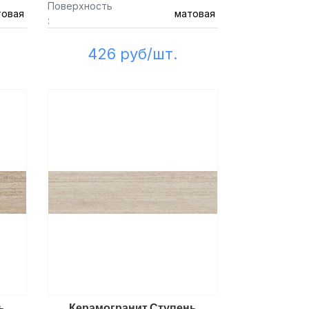
Поверхность
товая
матовая
:
426 руб/шт.
ь
Керамогранит Ступень