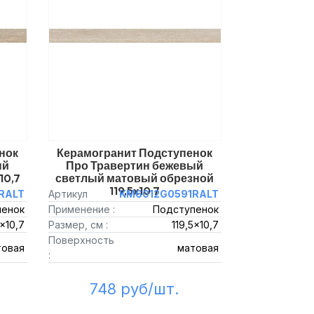
нок
Керамогранит Подступенок
ый
Про Травертин бежевый
10,7
светлый матовый обрезной
119,5x10,7
RALT
Артикул
KM6012G0591RALT
пенок
Применение :
Подступенок
5x10,7
Размер, см :
119,5x10,7
Поверхность
товая
матовая
:
748 руб/шт.