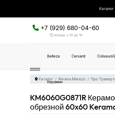
Каталог
+7 (929) 680-04-60
ежедн. с 10 до 19
Belleza
Cersanit
ColiseumG
Каталог
Kerama Marazzi
Про Траверт
Керамин
KM6060G0871R Керамог
обрезной 60x60 Kerama