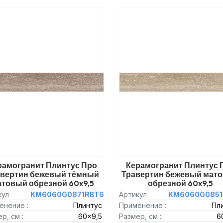
рамогранит Плинтус Про
Керамогранит Плинтус 
авертин бежевый тёмный
Травертин бежевый мат
товый обрезной 60x9,5
обрезной 60x9,5
кул
KM6060G0871RBT6
Артикул
KM6060G0851
енение :
Плинтус
Применение :
Пл
р, см :
60x9,5
Размер, см :
6