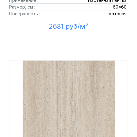
Применение :
Настенная плитка
Размер, см :
60x60
Поверхность :
матовая
2
2681 руб/м