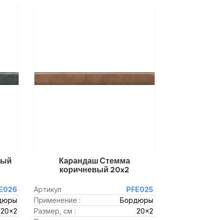
ный
Карандаш Стемма
коричневый 20x2
E026
Артикул
PFE025
дюры
Применение :
Бордюры
20x2
Размер, см :
20x2