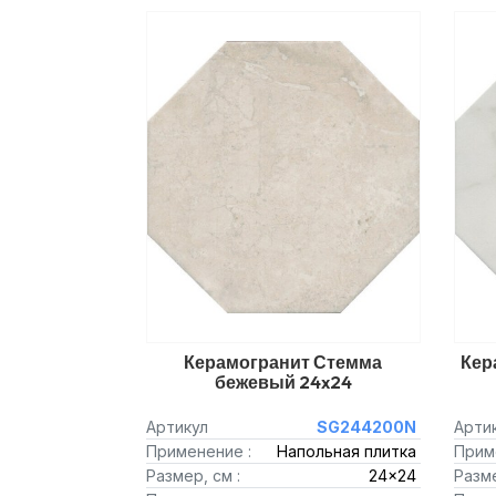
Керамогранит Стемма
Кер
бежевый 24x24
Артикул
SG244200N
Арти
Применение :
Напольная плитка
Прим
Размер, см :
24x24
Разме