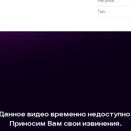
Рисунок :
Тип :