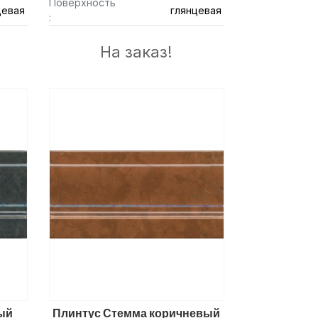
Поверхность
цевая
глянцевая
:
На заказ!
ый
Плинтус Стемма коричневый