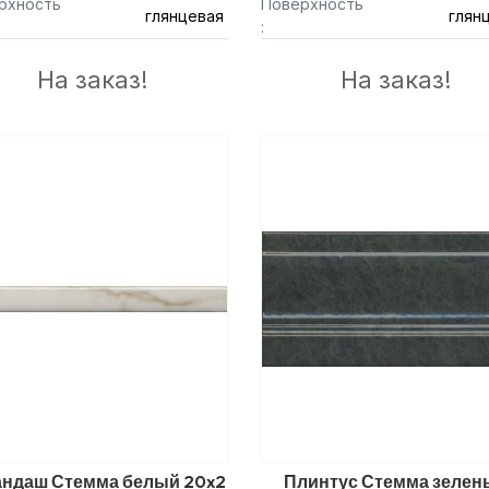
рхность
Поверхность
глянцевая
глян
:
На заказ!
На заказ!
андаш Стемма белый 20x2
Плинтус Стемма зелен