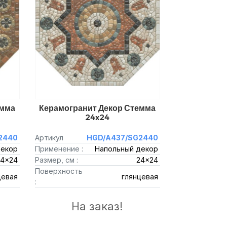
емма
Керамогранит Декор Стемма
24x24
2440
Артикул
HGD/A437/SG2440
декор
Применение :
Напольный декор
24x24
Размер, см :
24x24
Поверхность
цевая
глянцевая
:
На заказ!