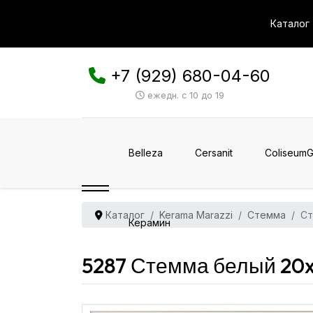
Каталог
+7 (929) 680-04-60
ежедн. с 10 до 19
Belleza
Cersanit
ColiseumG
Каталог
Kerama Marazzi
Стемма
Ст
Керамин
5287 Стемма белый 20x