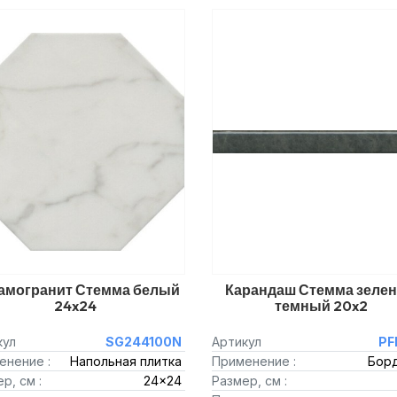
амогранит Стемма белый
Карандаш Стемма зеле
24x24
темный 20x2
кул
SG244100N
Артикул
PF
енение :
Напольная плитка
Применение :
Бор
р, см :
24x24
Размер, см :