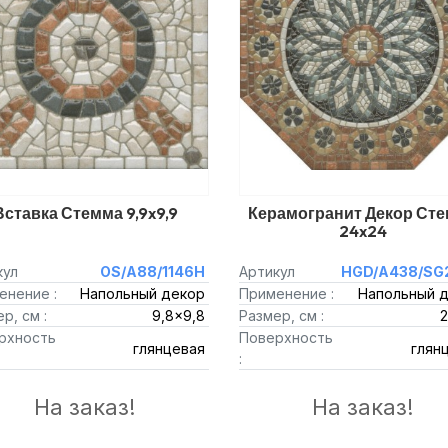
Вставка Стемма 9,9x9,9
Керамогранит Декор Ст
24x24
кул
OS/A88/1146H
Артикул
HGD/A438/SG
енение :
Напольный декор
Применение :
Напольный 
р, см :
9,8x9,8
Размер, см :
рхность
Поверхность
глянцевая
глян
:
На заказ!
На заказ!