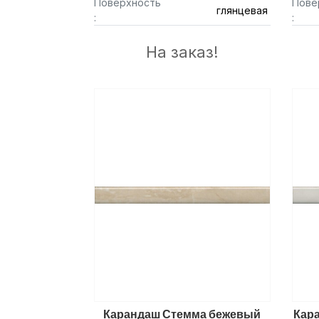
Поверхность
Пове
глянцевая
:
:
На заказ!
Карандаш Стемма бежевый
Кар