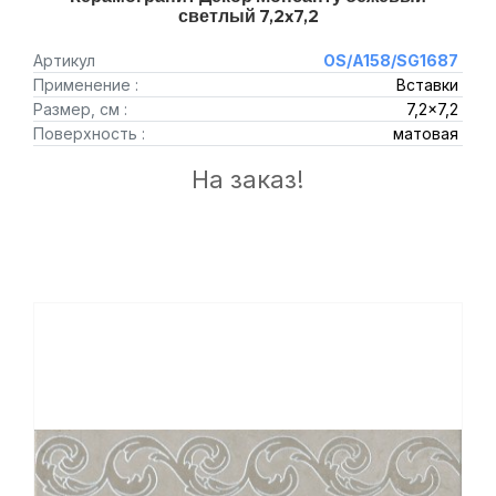
светлый 7,2x7,2
Артикул
OS/A158/SG1687
Применение :
Вставки
Размер, см :
7,2x7,2
Поверхность :
матовая
На заказ!