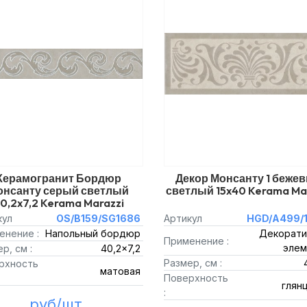
Керамогранит Бордюр
Декор Монсанту 1 беже
онсанту серый светлый
светлый 15x40 Kerama Ma
0,2x7,2 Kerama Marazzi
кул
OS/B159/SG1686
Артикул
HGD/A499/1
енение :
Напольный бордюр
Декорати
Применение :
элем
р, см :
40,2x7,2
Размер, см :
рхность
матовая
Поверхность
глян
:
руб/шт.