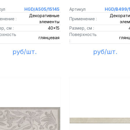
кул
HGD/A505/15145
Артикул
HGD/B499/1
Декоративные
Декорати
енение :
Применение :
элементы
элем
р, см :
40x15
Размер, см :
рхность
Поверхность
глянцевая
глян
:
руб/шт.
руб/шт.