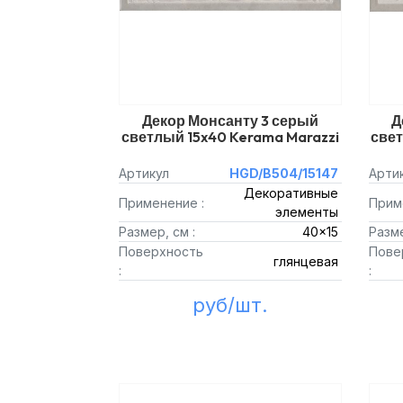
Декор Монсанту 3 серый
Д
светлый 15x40 Kerama Marazzi
свет
Артикул
HGD/B504/15147
Арти
Декоративные
Применение :
Прим
элементы
Размер, см :
40x15
Разме
Поверхность
Пове
глянцевая
:
:
руб/шт.