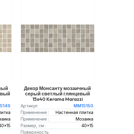
ный
Декор Монсанту мозаичный
евый
серый светлый глянцевый
15x40 Kerama Marazzi
5149
Артикул
MM15150
литка
Применение :
Настенная плитка
заика
Применение :
Мозаика
40x15
Размер, см :
40x15
Поверхность