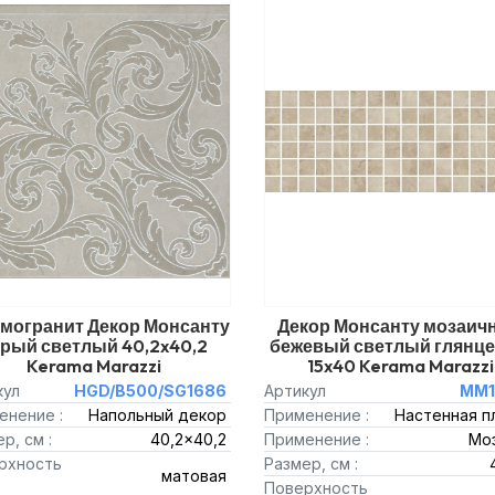
могранит Декор Монсанту
Декор Монсанту мозаич
ерый светлый 40,2x40,2
бежевый светлый глянц
Kerama Marazzi
15x40 Kerama Marazzi
кул
HGD/B500/SG1686
Артикул
MM1
енение :
Напольный декор
Применение :
Настенная п
р, см :
40,2x40,2
Применение :
Мо
рхность
Размер, см :
матовая
Поверхность