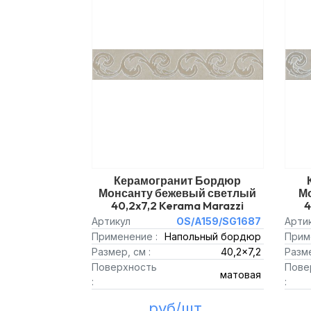
Керамогранит Бордюр
Монсанту бежевый светлый
М
40,2x7,2 Kerama Marazzi
4
Артикул
OS/A159/SG1687
Арти
Применение :
Напольный бордюр
Прим
Размер, см :
40,2x7,2
Разме
Поверхность
Пове
матовая
:
:
руб/шт.