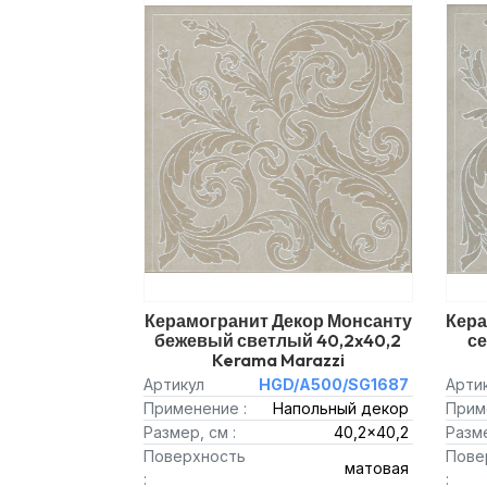
Керамогранит Декор Монсанту
Кера
бежевый светлый 40,2x40,2
с
Kerama Marazzi
Артикул
HGD/A500/SG1687
Арти
Применение :
Напольный декор
Прим
Размер, см :
40,2x40,2
Разме
Поверхность
Пове
матовая
:
: