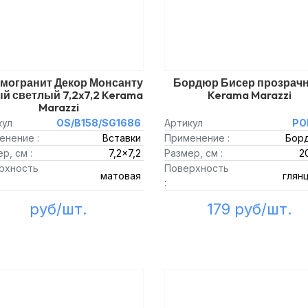
могранит Декор Монсанту
Бордюр Бисер прозрач
й светлый 7,2x7,2 Kerama
Kerama Marazzi
Marazzi
кул
OS/B158/SG1686
Артикул
PO
енение :
Вставки
Применение :
Бор
р, см :
7,2x7,2
Размер, см :
2
рхность
Поверхность
матовая
глян
:
руб/шт.
179 руб/шт.