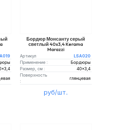
вый
Бордюр Монсанту серый
a
светлый 40x3,4 Kerama
Marazzi
A019
Артикул
LSA020
дюры
Применение :
Бордюры
0x3,4
Размер, см :
40x3,4
Поверхность
цевая
глянцевая
:
руб/шт.