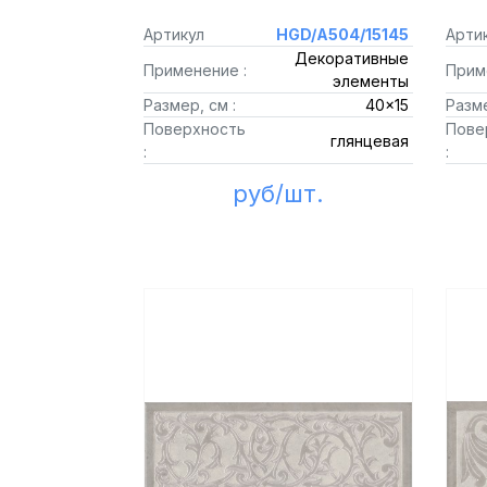
Артикул
HGD/A504/15145
Арти
Декоративные
Применение :
Прим
элементы
Размер, см :
40x15
Разме
Поверхность
Пове
глянцевая
:
:
руб/шт.