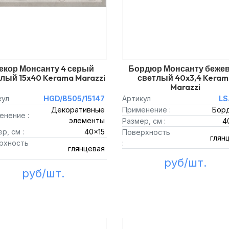
екор Монсанту 4 серый
Бордюр Монсанту беже
лый 15x40 Kerama Marazzi
светлый 40x3,4 Keram
Marazzi
кул
HGD/B505/15147
Артикул
LS
Декоративные
Применение :
Бор
енение :
элементы
Размер, см :
4
р, см :
40x15
Поверхность
глян
рхность
:
глянцевая
руб/шт.
руб/шт.