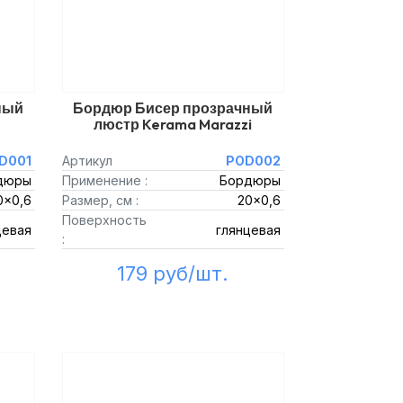
ный
Бордюр Бисер прозрачный
люстр Kerama Marazzi
D001
Артикул
POD002
дюры
Применение :
Бордюры
0x0,6
Размер, см :
20x0,6
Поверхность
цевая
глянцевая
:
179 руб/шт.