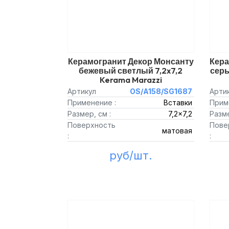
Керамогранит Декор Монсанту
Кера
бежевый светлый 7,2x7,2
серы
Kerama Marazzi
Артикул
OS/A158/SG1687
Арти
Применение :
Вставки
Прим
Размер, см :
7,2x7,2
Разме
Поверхность
Пове
матовая
:
:
руб/шт.