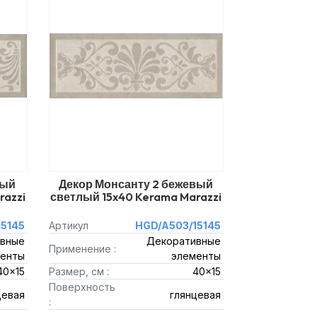
вый
Декор Монсанту 2 бежевый
razzi
светлый 15x40 Kerama Marazzi
5145
Артикул
HGD/A503/15145
вные
Декоративные
Применение :
енты
элементы
40x15
Размер, см :
40x15
Поверхность
цевая
глянцевая
: