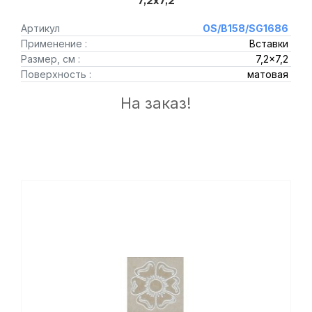
7,2x7,2
Артикул
OS/B158/SG1686
Применение :
Вставки
Размер, см :
7,2x7,2
Поверхность :
матовая
На заказ!