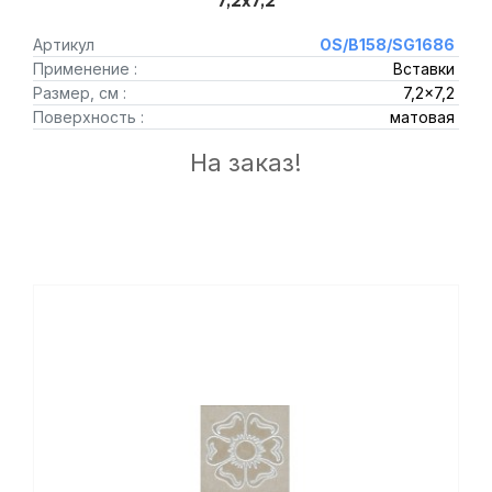
7,2x7,2
Артикул
OS/B158/SG1686
Применение :
Вставки
Размер, см :
7,2x7,2
Поверхность :
матовая
На заказ!