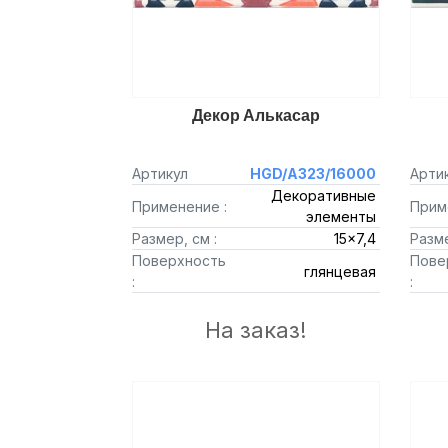
Декор Алькасар
Артикул
HGD/A323/16000
Арти
Декоративные
Применение :
Прим
элементы
Размер, см :
15x7,4
Разме
Поверхность
Пове
глянцевая
:
:
На заказ!