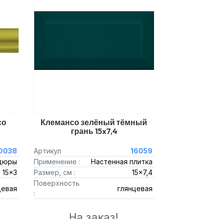
со
Клемансо зелёный тёмный
грань 15x7,4
D038
Артикул
16059
дюры
Применение :
Настенная плитка
15x3
Размер, см :
15x7,4
Поверхность
цевая
глянцевая
:
На заказ!