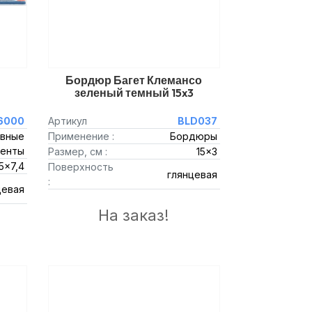
Бордюр Багет Клемансо
зеленый темный 15x3
6000
Артикул
BLD037
вные
Применение :
Бордюры
енты
Размер, см :
15x3
5x7,4
Поверхность
глянцевая
:
цевая
На заказ!