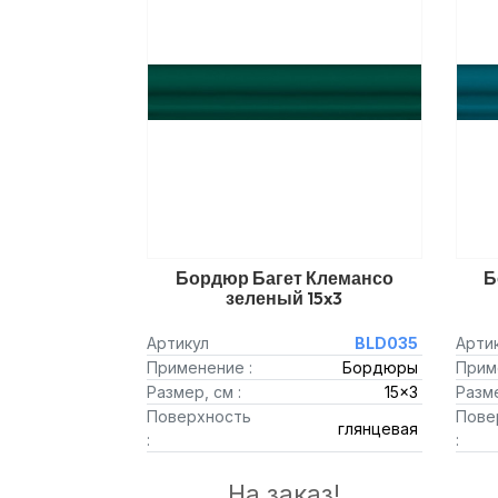
Бордюр Багет Клемансо
Б
зеленый 15x3
Артикул
BLD035
Арти
Применение :
Бордюры
Прим
Размер, см :
15x3
Разме
Поверхность
Пове
глянцевая
:
:
На заказ!