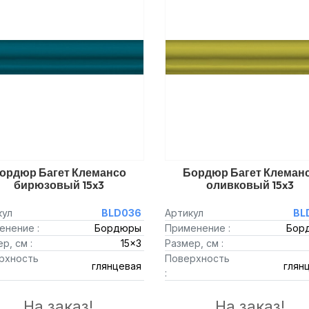
ордюр Багет Клемансо
Бордюр Багет Клеман
бирюзовый 15x3
оливковый 15x3
кул
BLD036
Артикул
BL
енение :
Бордюры
Применение :
Бор
р, см :
15x3
Размер, см :
рхность
Поверхность
глянцевая
глян
:
На заказ!
На заказ!