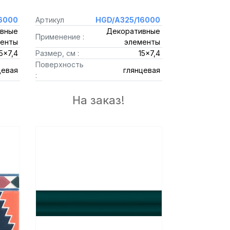
6000
Артикул
HGD/A325/16000
вные
Декоративные
Применение :
енты
элементы
5x7,4
Размер, см :
15x7,4
Поверхность
цевая
глянцевая
:
На заказ!