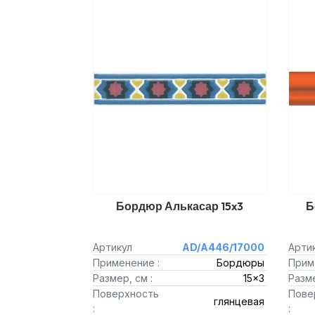
Бордюр Алькасар 15x3
Б
Артикул
AD/A446/17000
Арти
Применение :
Бордюры
Прим
Размер, см :
15x3
Разме
Поверхность
Пове
глянцевая
:
: