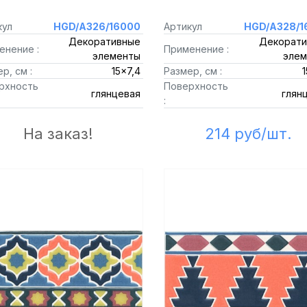
кул
HGD/A326/16000
Артикул
HGD/A328/1
Декоративные
Декорати
енение :
Применение :
элементы
элем
р, см :
15x7,4
Размер, см :
1
рхность
Поверхность
глянцевая
глян
:
На заказ!
214 руб/шт.