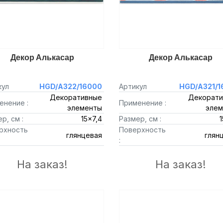
Декор Алькасар
Декор Алькасар
кул
HGD/A322/16000
Артикул
HGD/A321/1
Декоративные
Декорати
енение :
Применение :
элементы
элем
р, см :
15x7,4
Размер, см :
1
рхность
Поверхность
глянцевая
глян
:
На заказ!
На заказ!