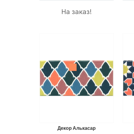
На заказ!
Декор Алькасар