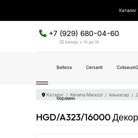
Каталог
+7 (929) 680-04-60
ежедн. с 10 до 19
Belleza
Cersanit
ColiseumG
Каталог
Kerama Marazzi
Алькасар
Д
Керамин
HGD/A323/16000 Декор