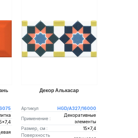
ань
Декор Алькасар
6075
Артикул
HGD/A327/16000
литка
Декоративные
Применение :
элементы
5x7,4
Размер, см :
15x7,4
цевая
Поверхность