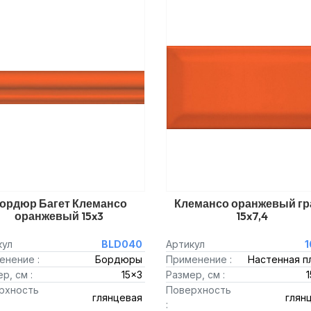
ордюр Багет Клемансо
Клемансо оранжевый гр
оранжевый 15x3
15x7,4
кул
BLD040
Артикул
1
енение :
Бордюры
Применение :
Настенная п
р, см :
15x3
Размер, см :
1
рхность
Поверхность
глянцевая
глян
: