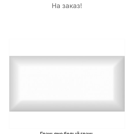
На заказ!
Граньяно белый грань