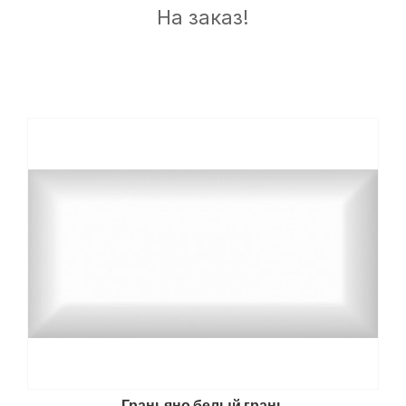
На заказ!
Граньяно белый грань