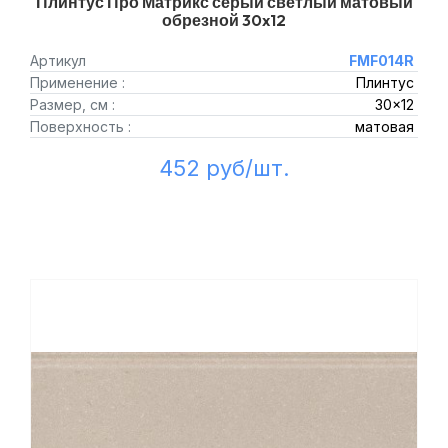
Плинтус Про Матрикс серый светлый матовый
обрезной 30x12
Артикул
FMF014R
Применение :
Плинтус
Размер, см :
30x12
Поверхность :
матовая
452 руб/шт.