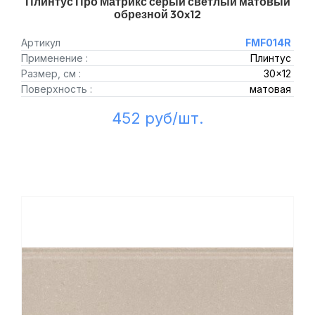
Плинтус Про Матрикс серый светлый матовый
обрезной 30x12
Артикул
FMF014R
Применение :
Плинтус
Размер, см :
30x12
Поверхность :
матовая
452 руб/шт.