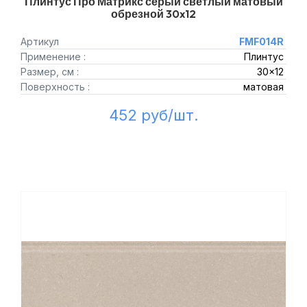
Плинтус Про Матрикс серый светлый матовый
обрезной 30x12
Артикул
FMF014R
Применение :
Плинтус
Размер, см :
30x12
Поверхность :
матовая
452 руб/шт.