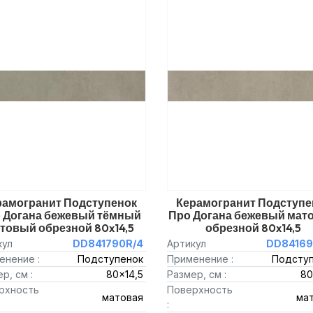
рамогранит Подступенок
Керамогранит Подступе
 Догана бежевый тёмный
Про Догана бежевый мат
товый обрезной 80x14,5
обрезной 80x14,5
кул
DD841790R/4
Артикул
DD84169
енение :
Подступенок
Применение :
Подсту
р, см :
80x14,5
Размер, см :
80
рхность
Поверхность
матовая
ма
: