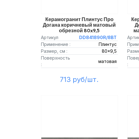
Керамогранит Плинтус Про
Ке
Догана коричневый матовый
Д
обрезной 80x9,5
ма
Артикул
DD841890R/8BT
Арти
Применение :
Плинтус
Прим
Размер, см :
80x9,5
Разме
Поверхность
Пове
матовая
:
:
713 руб/шт.