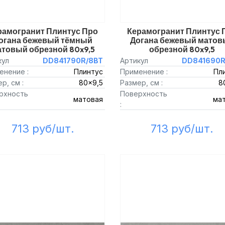
рамогранит Плинтус Про
Керамогранит Плинтус 
огана бежевый тёмный
Догана бежевый матов
товый обрезной 80x9,5
обрезной 80x9,5
кул
DD841790R/8BT
Артикул
DD841690R
енение :
Плинтус
Применение :
Пл
р, см :
80x9,5
Размер, см :
8
рхность
Поверхность
матовая
ма
:
713 руб/шт.
713 руб/шт.