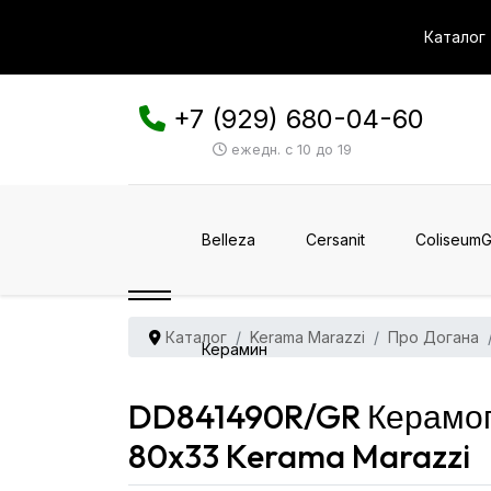
Каталог
+7 (929) 680-04-60
ежедн. с 10 до 19
Belleza
Cersanit
ColiseumG
Каталог
Kerama Marazzi
Про Догана
Керамин
DD841490R/GR Керамог
80x33 Kerama Marazzi