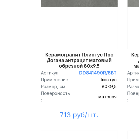
Керамогранит Плинтус Про
Ке
Догана антрацит матовый
обрезной 80x9,5
ма
Артикул
DD841490R/8BT
Арти
Применение :
Плинтус
Прим
Размер, см :
80x9,5
Разме
Поверхность
Пове
матовая
:
:
713 руб/шт.