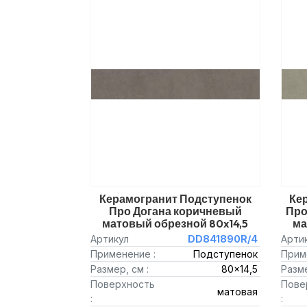
Керамогранит Подступенок
Ке
Про Догана коричневый
Про
матовый обрезной 80x14,5
ма
Артикул
DD841890R/4
Арти
Применение :
Подступенок
Прим
Размер, см :
80x14,5
Разме
Поверхность
Пове
матовая
:
: