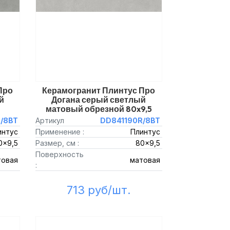
Про
Керамогранит Плинтус Про
й
Догана серый светлый
матовый обрезной 80x9,5
/8BT
Артикул
DD841190R/8BT
интус
Применение :
Плинтус
0x9,5
Размер, см :
80x9,5
Поверхность
товая
матовая
:
713 руб/шт.