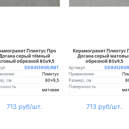
рамогранит Плинтус Про
Керамогранит Плинтус 
Догана серый тёмный
Догана серый матовы
товый обрезной 80x9,5
обрезной 80x9,5
кул
DD841390R/8BT
Артикул
DD841290R
енение :
Плинтус
Применение :
Пл
р, см :
80x9,5
Размер, см :
8
рхность
Поверхность
матовая
ма
:
713 руб/шт.
713 руб/шт.