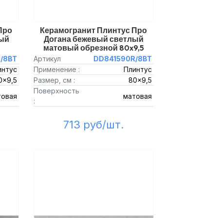
Про
Керамогранит Плинтус Про
ый
Догана бежевый светлый
матовый обрезной 80x9,5
/8BT
Артикул
DD841590R/8BT
интус
Применение :
Плинтус
0x9,5
Размер, см :
80x9,5
Поверхность
товая
матовая
:
713 руб/шт.