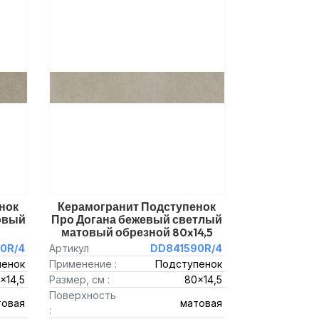
нок
Керамогранит Подступенок
овый
Про Догана бежевый светлый
матовый обрезной 80x14,5
0R/4
Артикул
DD841590R/4
пенок
Применение :
Подступенок
x14,5
Размер, см :
80x14,5
Поверхность
товая
матовая
: