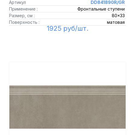
Артикул
DD841890R/GR
Применение :
Фронтальные ступени
Размер, см :
80x33
Поверхность :
матовая
1925 руб/шт.