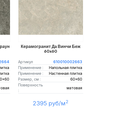
Браун
Керамогранит Да Винчи Беж
60x60
2664
Артикул
610010002663
литка
Применение :
Напольная плитка
литка
Применение :
Настенная плитка
0x60
Размер, см :
60x60
Поверхность
товая
матовая
:
2
2395 руб/м