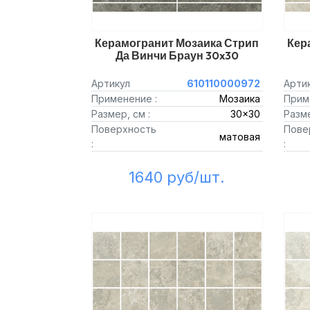
Керамогранит Мозаика Стрип
Кер
Да Винчи Браун 30x30
Артикул
610110000972
Арти
Применение :
Мозаика
Прим
Размер, см :
30x30
Разме
Поверхность
Пове
матовая
:
:
1640 руб/шт.