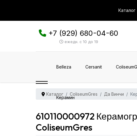
Каталог
+7 (929) 680-04-60
ежедн. с 10 до 19
Belleza
Cersanit
ColiseumG
Каталог
ColiseumGres
Да Винчи
Ке
Керамин
610110000972 Керамогр
ColiseumGres