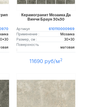
трип
Керамогранит Мозаика Да
Винчи Браун 30x30
0970
Артикул
610110000969
заика
Применение :
Мозаика
30x30
Размер, см :
30x30
Поверхность
товая
матовая
:
2
11690 руб/м