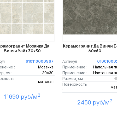
рамогранит Мозаика Да
Керамогранит Да Винчи 
Винчи Уайт 30x30
60x60
кул
610110000967
Артикул
61001000
енение :
Мозаика
Применение :
Напольная п
р, см :
30x30
Применение :
Настенная п
рхность
Размер, см :
6
матовая
Поверхность
ма
:
2
11690 руб/м
2
2450 руб/м