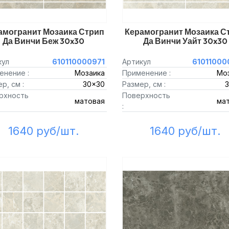
амогранит Мозаика Стрип
Керамогранит Мозаика С
Да Винчи Беж 30x30
Да Винчи Уайт 30x30
кул
610110000971
Артикул
61011000
енение :
Мозаика
Применение :
Мо
р, см :
30x30
Размер, см :
рхность
Поверхность
матовая
ма
:
1640 руб/шт.
1640 руб/шт.