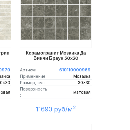
трип
Керамогранит Мозаика Да
Винчи Браун 30x30
0970
Артикул
610110000969
заика
Применение :
Мозаика
30x30
Размер, см :
30x30
Поверхность
товая
матовая
:
2
11690 руб/м