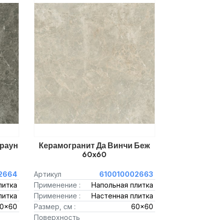
Браун
Керамогранит Да Винчи Беж
60x60
2664
Артикул
610010002663
литка
Применение :
Напольная плитка
литка
Применение :
Настенная плитка
0x60
Размер, см :
60x60
Поверхность