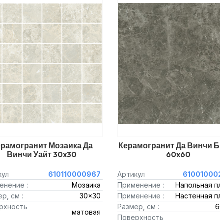
рамогранит Мозаика Да
Керамогранит Да Винчи 
Винчи Уайт 30x30
60x60
кул
610110000967
Артикул
61001000
енение :
Мозаика
Применение :
Напольная п
р, см :
30x30
Применение :
Настенная п
рхность
Размер, см :
6
матовая
Поверхность