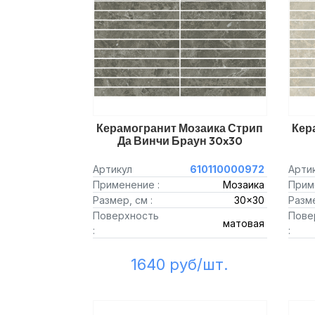
Керамогранит Мозаика Стрип
Кер
Да Винчи Браун 30x30
Артикул
610110000972
Арти
Применение :
Мозаика
Прим
Размер, см :
30x30
Разме
Поверхность
Пове
матовая
:
:
1640 руб/шт.