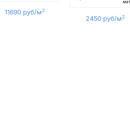
ма
:
2
11690 руб/м
2
2450 руб/м