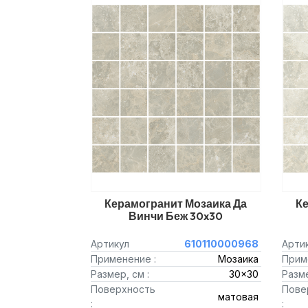
Керамогранит Мозаика Да
Ке
Винчи Беж 30x30
Артикул
610110000968
Арти
Применение :
Мозаика
Прим
Размер, см :
30x30
Разме
Поверхность
Пове
матовая
:
: