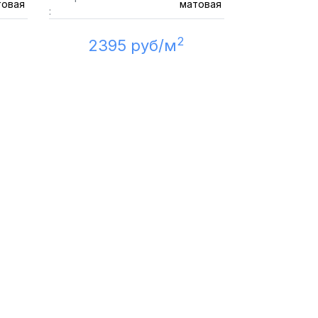
товая
матовая
:
2
2395 руб/м