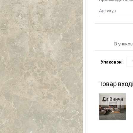
Артикул:
В упаков
Упаковок
:
Товар вход
Да Винчи