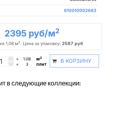
610010002663
2
2395 руб /м
2
ке 1,08 м
. Цена за упаковку:
2587 руб
2
=
м
В КОРЗИНУ
=
плит
ит в следующие коллекции: