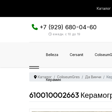
Каталог
+7 (929) 680-04-60
ежедн. с 10 до 19
Belleza
Cersanit
ColiseumG
Каталог
ColiseumGres
Да Винчи
Ке
Керамин
610010002663 Керамогр