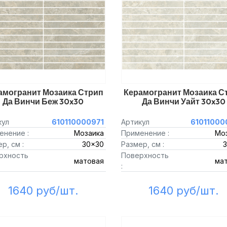
амогранит Мозаика Стрип
Керамогранит Мозаика С
Да Винчи Беж 30x30
Да Винчи Уайт 30x30
кул
610110000971
Артикул
61011000
енение :
Мозаика
Применение :
Мо
р, см :
30x30
Размер, см :
рхность
Поверхность
матовая
ма
:
1640 руб/шт.
1640 руб/шт.