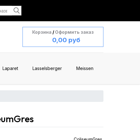
Корзина
/
Оформить заказ
0,00 руб
Laparet
Lasselsberger
Meissen
eumGres
ColiseumGres