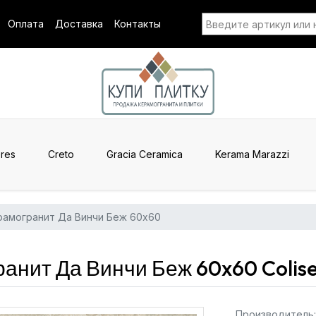
Оплата
Доставка
Контакты
res
Creto
Gracia Ceramica
Kerama Marazzi
рамогранит Да Винчи Беж 60x60
анит Да Винчи Беж 60x60 Colis
Производитель: