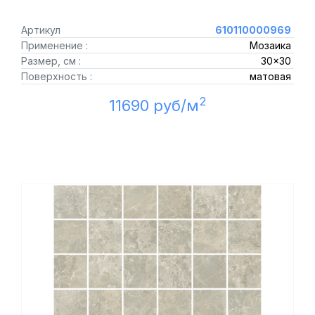
Артикул
610110000969
Применение :
Мозаика
Размер, см :
30x30
Поверхность :
матовая
2
11690 руб/м