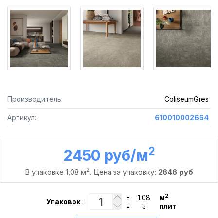
Производитель:
ColiseumGres
Артикул:
610010002664
2
2450 руб /м
2
В упаковке 1,08 м
. Цена за упаковку:
2646 руб
2
=
м
Упаковок
:
=
плит