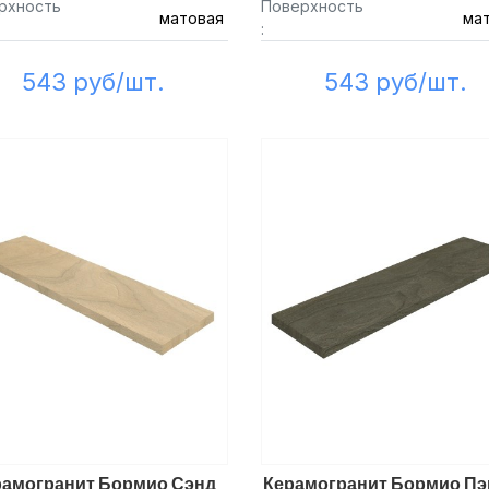
рхность
Поверхность
матовая
ма
:
543 руб/шт.
543 руб/шт.
рамогранит Бормио Сэнд
Керамогранит Бормио Пэ