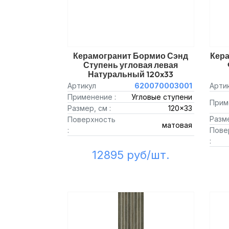
Керамогранит Бормио Сэнд
Кер
Ступень угловая левая
Натуральный 120x33
Артикул
620070003001
Арти
Применение :
Угловые ступени
Прим
Размер, см :
120x33
Разме
Поверхность
матовая
:
Пове
:
12895 руб/шт.