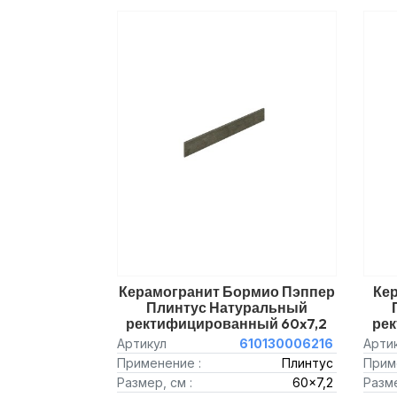
Керамогранит Бормио Пэппер
Ке
Плинтус Натуральный
ректифицированный 60x7,2
ре
Артикул
610130006216
Арти
Применение :
Плинтус
Прим
Размер, см :
60x7,2
Разме