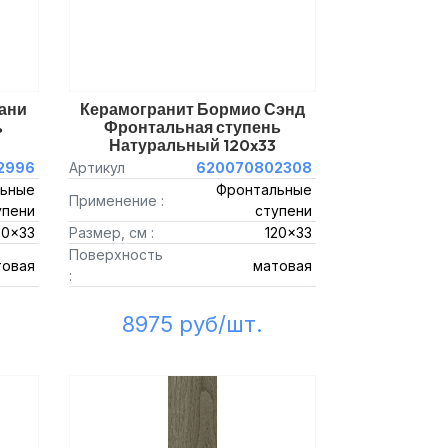
ани
Керамогранит Бормио Сэнд
ь
Фронтальная ступень
Натуральный 120x33
2996
Артикул
620070802308
ьные
Фронтальные
Применение :
упени
ступени
20x33
Размер, см :
120x33
Поверхность
товая
матовая
:
8975 руб/шт.