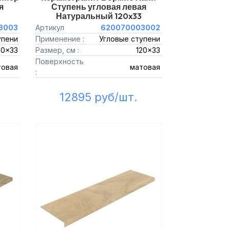
я
Ступень угловая левая
Натуральный 120x33
3003
Артикул
620070003002
упени
Применение :
Угловые ступени
20x33
Размер, см :
120x33
Поверхность
товая
матовая
:
12895 руб/шт.