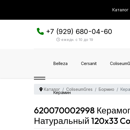
Каталог
+7 (929) 680-04-60
ежедн. с 10 до 19
Belleza
Cersanit
ColiseumG
Каталог
ColiseumGres
Бормио
Кера
Керамин
620070002998 Керамог
Натуральный 120x33 Co