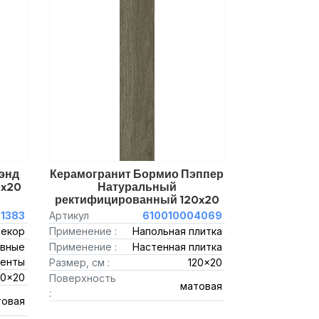
энд
Керамогранит Бормио Пэппер
0x20
Натуральный
ректифицированный 120x20
01383
Артикул
610010004069
декор
Применение :
Напольная плитка
вные
Применение :
Настенная плитка
енты
Размер, см :
120x20
20x20
Поверхность
матовая
:
товая