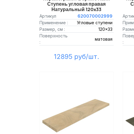
Ступень угловая правая
С
Натуральный 120x33
Артикул
620070002999
Арти
Применение :
Угловые ступени
Прим
Размер, см :
120x33
Разме
Поверхность
Пове
матовая
:
:
12895 руб/шт.