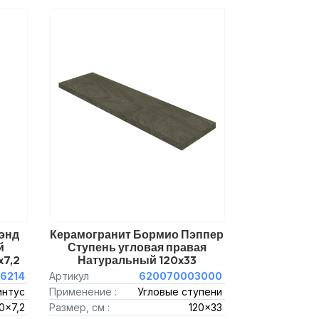
энд
Керамогранит Бормио Пэппер
й
Ступень угловая правая
7,2
Натуральный 120x33
6214
Артикул
620070003000
интус
Применение :
Угловые ступени
0x7,2
Размер, см :
120x33