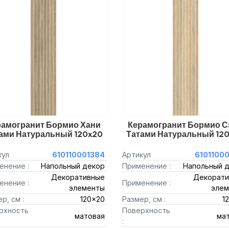
рамогранит Бормио Хани
Керамогранит Бормио С
ами Натуральный 120x20
Татами Натуральный 12
кул
610110001384
Артикул
6101100
енение :
Напольный декор
Применение :
Напольный 
Декоративные
Декорати
енение :
Применение :
элементы
элем
р, см :
120x20
Размер, см :
1
рхность
Поверхность
матовая
ма
: