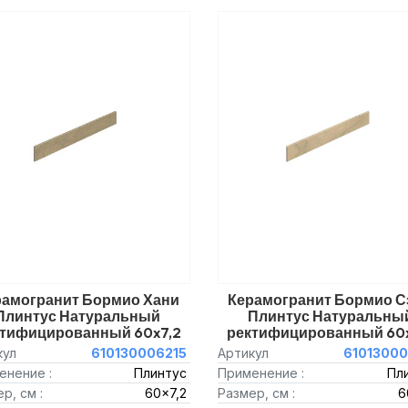
рамогранит Бормио Хани
Керамогранит Бормио С
Плинтус Натуральный
Плинтус Натуральны
ктифицированный 60x7,2
ректифицированный 60x
кул
610130006215
Артикул
61013000
енение :
Плинтус
Применение :
Пл
р, см :
60x7,2
Размер, см :
6