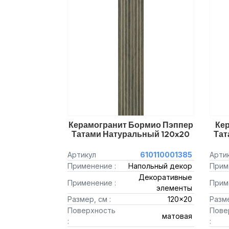
Керамогранит Бормио Пэппер
Ке
Татами Натуральный 120x20
Тат
Артикул
610110001385
Арти
Применение :
Напольный декор
Прим
Декоративные
Применение :
Прим
элементы
Размер, см :
120x20
Разме
Поверхность
Пове
матовая
:
: