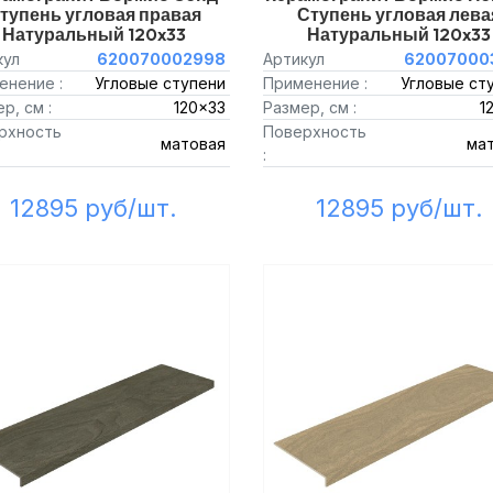
тупень угловая правая
Ступень угловая лева
Натуральный 120x33
Натуральный 120x33
кул
620070002998
Артикул
62007000
енение :
Угловые ступени
Применение :
Угловые ст
р, см :
120x33
Размер, см :
1
рхность
Поверхность
матовая
ма
:
12895 руб/шт.
12895 руб/шт.