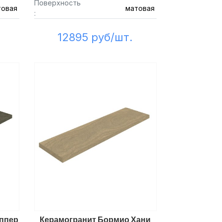
Поверхность
товая
матовая
:
12895 руб/шт.
ппер
Керамогранит Бормио Хани