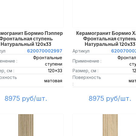
амогранит Бормио Пэппер
Керамогранит Бормио Х
Фронтальная ступень
Фронтальная ступен
Натуральный 120x33
Натуральный 120x33
кул
620070002997
Артикул
62007000
Фронтальные
Фронтал
енение :
Применение :
ступени
ст
р, см :
120x33
Размер, см :
1
рхность
Поверхность
матовая
ма
:
8975 руб/шт.
8975 руб/шт.