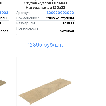
я
Ступень угловая левая
Натуральный 120x33
3003
Артикул
620070003002
упени
Применение :
Угловые ступени
20x33
Размер, см :
120x33
Поверхность
товая
матовая
:
12895 руб/шт.