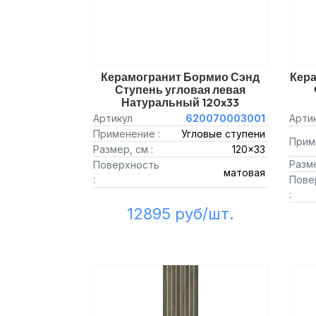
Керамогранит Бормио Сэнд
Кер
Ступень угловая левая
Натуральный 120x33
Артикул
620070003001
Арти
Применение :
Угловые ступени
Прим
Размер, см :
120x33
Разме
Поверхность
матовая
:
Пове
:
12895 руб/шт.