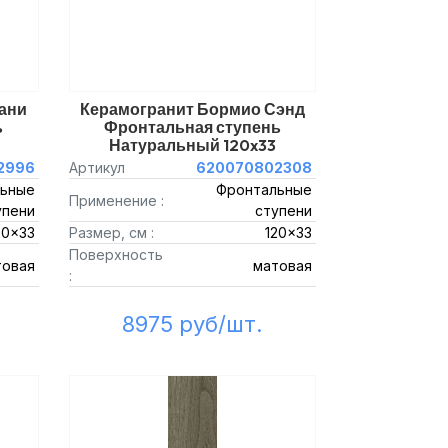
ани
Керамогранит Бормио Сэнд
ь
Фронтальная ступень
Натуральный 120x33
2996
Артикул
620070802308
ьные
Фронтальные
Применение :
упени
ступени
20x33
Размер, см :
120x33
Поверхность
товая
матовая
:
8975 руб/шт.