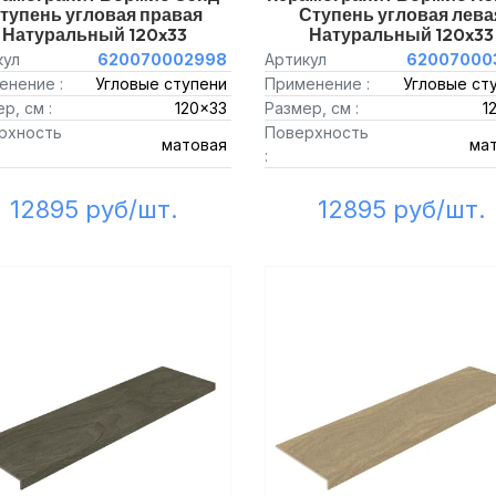
тупень угловая правая
Ступень угловая лева
Натуральный 120x33
Натуральный 120x33
кул
620070002998
Артикул
62007000
енение :
Угловые ступени
Применение :
Угловые ст
р, см :
120x33
Размер, см :
1
рхность
Поверхность
матовая
ма
:
12895 руб/шт.
12895 руб/шт.