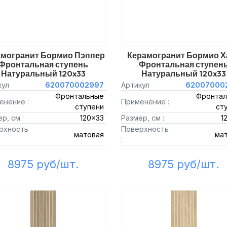
амогранит Бормио Пэппер
Керамогранит Бормио Х
Фронтальная ступень
Фронтальная ступен
Натуральный 120x33
Натуральный 120x33
кул
620070002997
Артикул
62007000
Фронтальные
Фронтал
енение :
Применение :
ступени
ст
р, см :
120x33
Размер, см :
1
рхность
Поверхность
матовая
ма
:
8975 руб/шт.
8975 руб/шт.