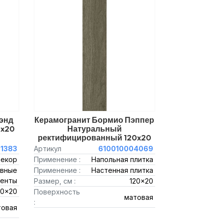
энд
Керамогранит Бормио Пэппер
0x20
Натуральный
ректифицированный 120x20
01383
Артикул
610010004069
декор
Применение :
Напольная плитка
вные
Применение :
Настенная плитка
енты
Размер, см :
120x20
20x20
Поверхность
матовая
:
товая