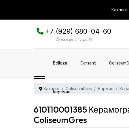
Каталог
+7 (929) 680-04-60
ежедн. с 10 до 19
Belleza
Cersanit
ColiseumG
Каталог
ColiseumGres
Бормио
Кера
Керамин
610110001385 Керамогр
ColiseumGres