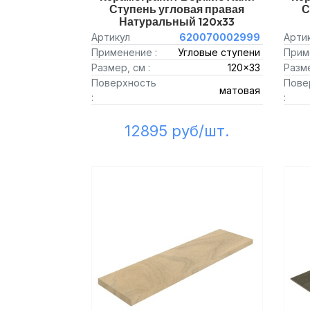
Ступень угловая правая
С
Натуральный 120x33
Артикул
620070002999
Арти
Применение :
Угловые ступени
Прим
Размер, см :
120x33
Разме
Поверхность
Пове
матовая
:
:
12895 руб/шт.