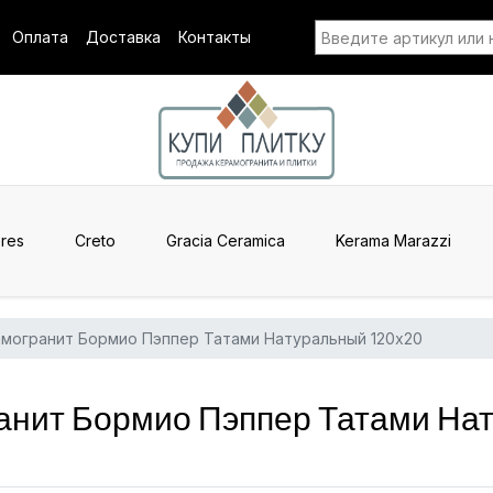
Оплата
Доставка
Контакты
res
Creto
Gracia Ceramica
Kerama Marazzi
могранит Бормио Пэппер Татами Натуральный 120x20
анит Бормио Пэппер Татами На