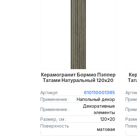
Керамогранит Бормио Пэппер
Ке
Татами Натуральный 120x20
Тат
Артикул
610110001385
Арти
Применение :
Напольный декор
Прим
Декоративные
Применение :
Прим
элементы
Размер, см :
120x20
Разме
Поверхность
Пове
матовая
:
: