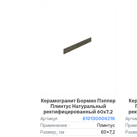
Керамогранит Бормио Пэппер
Ке
Плинтус Натуральный
ректифицированный 60x7,2
ре
Артикул
610130006216
Арти
Применение :
Плинтус
Прим
Размер, см :
60x7,2
Разме