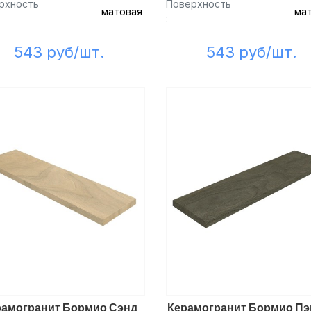
рхность
Поверхность
матовая
ма
:
543 руб/шт.
543 руб/шт.
рамогранит Бормио Сэнд
Керамогранит Бормио Пэ