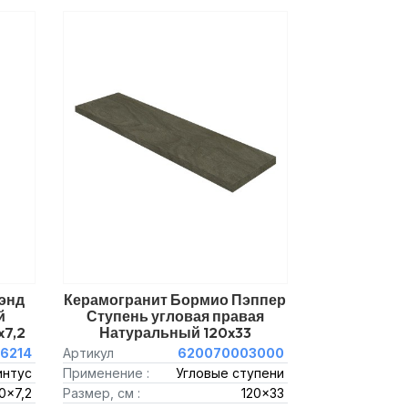
энд
Керамогранит Бормио Пэппер
й
Ступень угловая правая
7,2
Натуральный 120x33
6214
Артикул
620070003000
интус
Применение :
Угловые ступени
0x7,2
Размер, см :
120x33