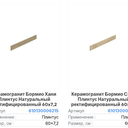
рамогранит Бормио Хани
Керамогранит Бормио С
Плинтус Натуральный
Плинтус Натуральны
ктифицированный 60x7,2
ректифицированный 60x
кул
610130006215
Артикул
61013000
енение :
Плинтус
Применение :
Пл
р, см :
60x7,2
Размер, см :
6