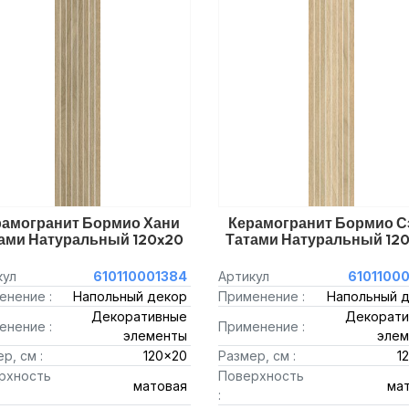
рамогранит Бормио Хани
Керамогранит Бормио С
ами Натуральный 120x20
Татами Натуральный 12
кул
610110001384
Артикул
6101100
енение :
Напольный декор
Применение :
Напольный 
Декоративные
Декорати
енение :
Применение :
элементы
элем
р, см :
120x20
Размер, см :
1
рхность
Поверхность
матовая
ма
: