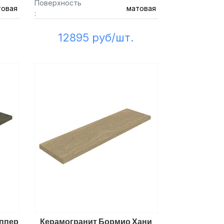
Поверхность
товая
матовая
:
12895 руб/шт.
ппер
Керамогранит Бормио Хани