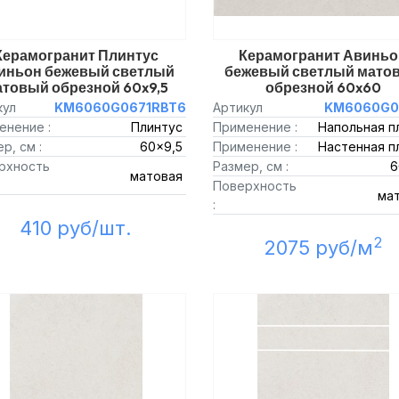
Керамогранит Плинтус
Керамогранит Авиньо
иньон бежевый светлый
бежевый светлый мато
товый обрезной 60x9,5
обрезной 60x60
кул
KM6060G0671RBT6
Артикул
KM6060G0
енение :
Плинтус
Применение :
Напольная п
р, см :
60x9,5
Применение :
Настенная п
рхность
Размер, см :
6
матовая
Поверхность
ма
:
410 руб/шт.
2
2075 руб/м