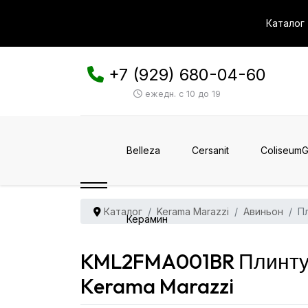
Каталог
+7 (929) 680-04-60
ежедн. с 10 до 19
Belleza
Cersanit
ColiseumG
Каталог
Kerama Marazzi
Авиньон
П
Керамин
KML2FMA001BR Плинтус
Kerama Marazzi