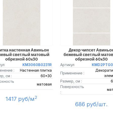
итка настенная Авиньон
Декор чипсет Авиньо
жевый светлый матовый
бежевый светлый мато
обрезной 60x30
обрезной 60x30
кул
KM3060B0231R
Артикул
KMD2PTG0
енение :
Настенная плитка
Декорати
Применение :
элем
р, см :
60x30
Размер, см :
6
рхность
матовая
Поверхность
ма
:
2
1417 руб/м
686 руб/шт.