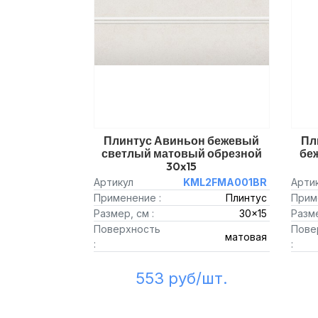
Плинтус Авиньон бежевый
Пл
светлый матовый обрезной
бе
30x15
Артикул
KML2FMA001BR
Арти
Применение :
Плинтус
Прим
Размер, см :
30x15
Разме
Поверхность
Пове
матовая
:
:
553 руб/шт.