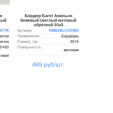
н
Бордюр Багет Авиньон
вый
бежевый светлый матовый
обрезной 30x5
671R
Артикул
KMB2BLC001BR
литка
Применение :
Бордюры
литка
Размер, см :
30x5
0x60
Поверхность
матовая
:
товая
469 руб/шт.