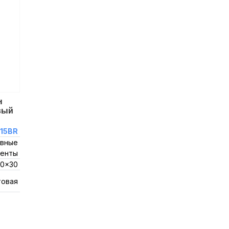
н
вый
15BR
вные
енты
0x30
товая