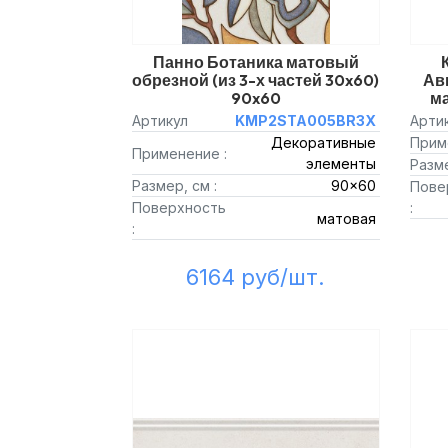
Панно Ботаника матовый
обрезной (из 3-х частей 30x60)
Ав
90x60
ма
Артикул
KMP2STA005BR3X
Арти
Декоративные
Прим
Применение :
элементы
Разме
Размер, см :
90x60
Пове
Поверхность
:
матовая
:
6164 руб/шт.