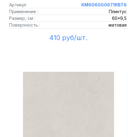
Артикул
KM6060G0671RBT6
Применение :
Плинтус
Размер, см :
60x9,5
Поверхность :
матовая
410 руб/шт.