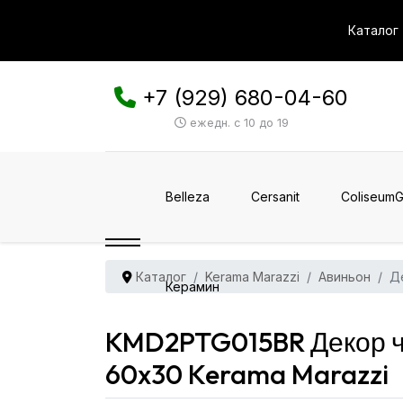
Каталог
+7 (929) 680-04-60
ежедн. с 10 до 19
Belleza
Cersanit
ColiseumG
Каталог
Kerama Marazzi
Авиньон
Д
Керамин
KMD2PTG015BR Декор ч
60x30 Kerama Marazzi