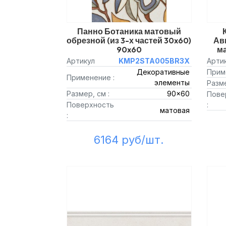
Панно Ботаника матовый
обрезной (из 3-х частей 30x60)
Ав
90x60
ма
Артикул
KMP2STA005BR3X
Арти
Декоративные
Прим
Применение :
элементы
Разме
Размер, см :
90x60
Пове
Поверхность
:
матовая
:
6164 руб/шт.