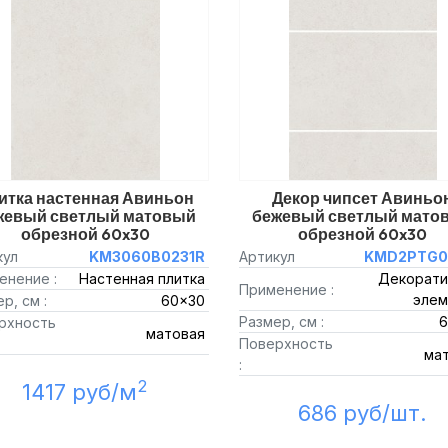
итка настенная Авиньон
Декор чипсет Авиньо
жевый светлый матовый
бежевый светлый мато
обрезной 60x30
обрезной 60x30
кул
KM3060B0231R
Артикул
KMD2PTG0
енение :
Настенная плитка
Декорати
Применение :
элем
р, см :
60x30
Размер, см :
6
рхность
матовая
Поверхность
ма
:
2
1417 руб/м
686 руб/шт.