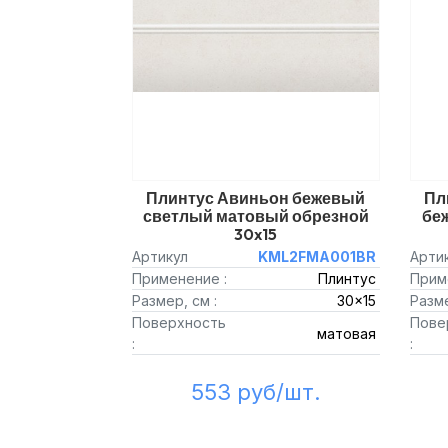
Плинтус Авиньон бежевый
Пл
светлый матовый обрезной
бе
30x15
Артикул
KML2FMA001BR
Арти
Применение :
Плинтус
Прим
Размер, см :
30x15
Разме
Поверхность
Пове
матовая
:
:
553 руб/шт.