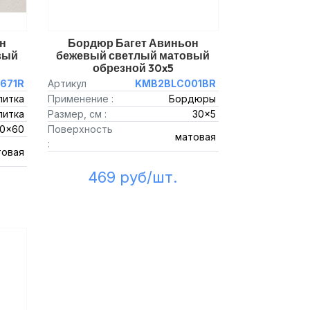
н
Бордюр Багет Авиньон
вый
бежевый светлый матовый
обрезной 30x5
671R
Артикул
KMB2BLC001BR
литка
Применение :
Бордюры
литка
Размер, см :
30x5
0x60
Поверхность
матовая
:
товая
469 руб/шт.