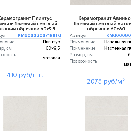
Керамогранит Плинтус
Керамогранит Авиньо
иньон бежевый светлый
бежевый светлый мато
товый обрезной 60x9,5
обрезной 60x60
кул
KM6060G0671RBT6
Артикул
KM6060G0
енение :
Плинтус
Применение :
Напольная п
р, см :
60x9,5
Применение :
Настенная п
рхность
Размер, см :
6
матовая
Поверхность
ма
:
410 руб/шт.
2
2075 руб/м