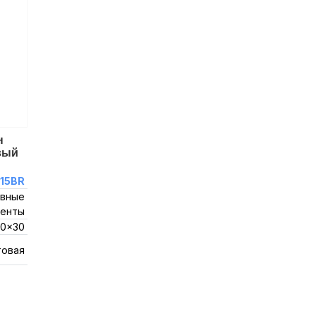
н
вый
15BR
вные
енты
0x30
товая