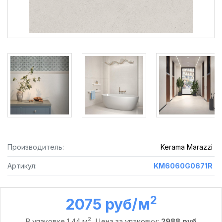
Производитель:
Kerama Marazzi
Артикул:
KM6060G0671R
2
2075 руб /м
2
В упаковке 1,44 м
. Цена за упаковку:
2988 руб