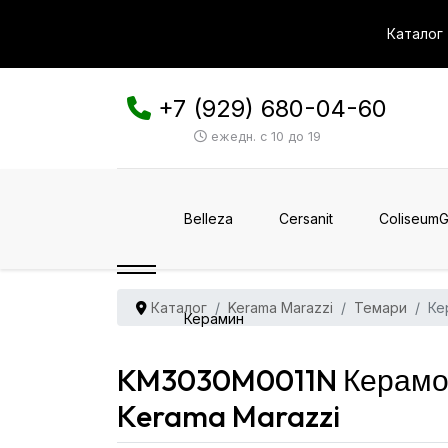
Каталог
+7 (929) 680-04-60
ежедн. с 10 до 19
Belleza
Cersanit
ColiseumG
Каталог
Kerama Marazzi
Темари
Ке
Керамин
KM3030M0011N Керамог
Kerama Marazzi