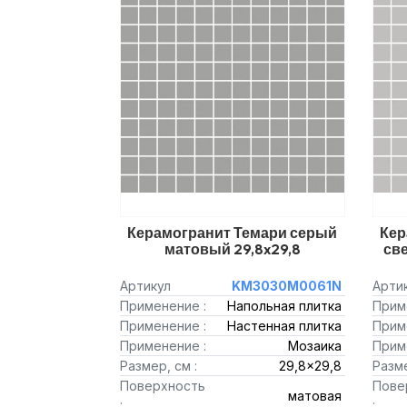
Керамогранит Темари серый
Кер
матовый 29,8x29,8
св
Артикул
KM3030M0061N
Арти
Применение :
Напольная плитка
Прим
Применение :
Настенная плитка
Прим
Применение :
Мозаика
Прим
Размер, см :
29,8x29,8
Разме
Поверхность
Пове
матовая
:
: