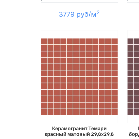
2
3779 руб/м
Керамогранит Темари
красный матовый 29,8x29,8
бор