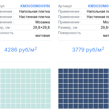
кул
KM3030M0091N
Артикул
KM3030M0
енение :
Напольная плитка
Применение :
Напольная п
енение :
Настенная плитка
Применение :
Настенная п
енение :
Мозаика
Применение :
Мо
р, см :
29,8x29,8
Размер, см :
29,8
рхность
Поверхность
матовая
ма
:
2
2
4286 руб/м
3779 руб/м