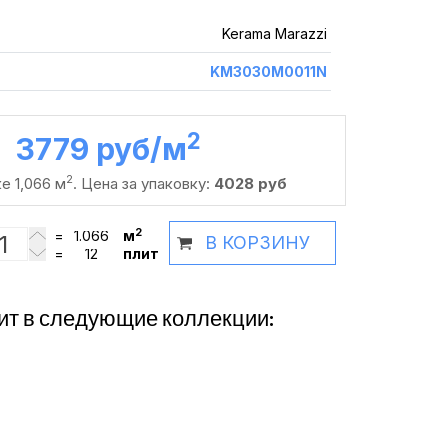
Kerama Marazzi
KM3030M0011N
2
3779 руб /м
2
е 1,066 м
. Цена за упаковку:
4028 руб
2
=
м
В КОРЗИНУ
=
плит
ит в следующие коллекции: