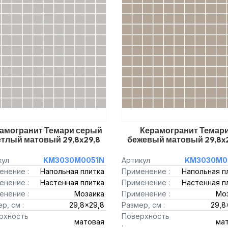
амогранит Темари серый
Керамогранит Темар
етлый матовый 29,8x29,8
бежевый матовый 29,8x
кул
KM3030M0051N
Артикул
KM3030M0
енение :
Напольная плитка
Применение :
Напольная п
енение :
Настенная плитка
Применение :
Настенная п
енение :
Мозаика
Применение :
Мо
р, см :
29,8x29,8
Размер, см :
29,8
рхность
Поверхность
матовая
ма
: