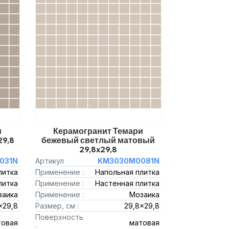
и
Керамогранит Темари
29,8
бежевый светлый матовый
29,8x29,8
031N
Артикул
KM3030M0081N
литка
Применение :
Напольная плитка
литка
Применение :
Настенная плитка
заика
Применение :
Мозаика
x29,8
Размер, см :
29,8x29,8
Поверхность
товая
матовая
: