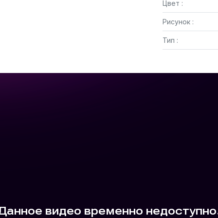
Цвет :
Рисунок :
Тип :