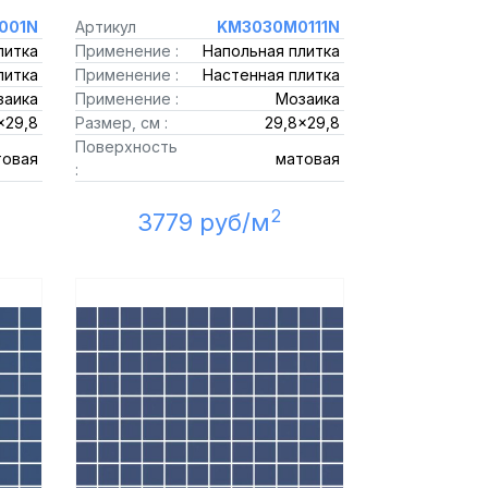
001N
Артикул
KM3030M0111N
литка
Применение :
Напольная плитка
литка
Применение :
Настенная плитка
заика
Применение :
Мозаика
x29,8
Размер, см :
29,8x29,8
Поверхность
товая
матовая
:
2
3779 руб/м