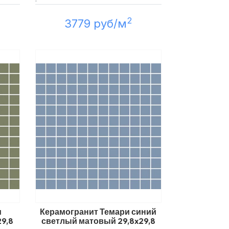
2
3779 руб/м
и
Керамогранит Темари синий
9,8
светлый матовый 29,8x29,8