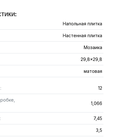
тики:
Напольная плитка
Настенная плитка
Мозаика
29,8x29,8
матовая
:
12
оробке,
1,066
:
7,45
3,5