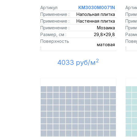
Артикул
KM3030M0071N
Арти
Применение :
Напольная плитка
Прим
Применение :
Настенная плитка
Прим
Применение :
Мозаика
Прим
Размер, см :
29,8x29,8
Разме
Поверхность
Пове
матовая
:
:
2
4033 руб/м