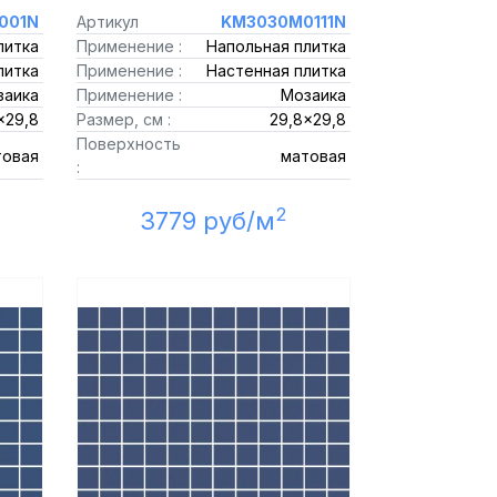
001N
Артикул
KM3030M0111N
литка
Применение :
Напольная плитка
литка
Применение :
Настенная плитка
заика
Применение :
Мозаика
x29,8
Размер, см :
29,8x29,8
Поверхность
товая
матовая
:
2
3779 руб/м