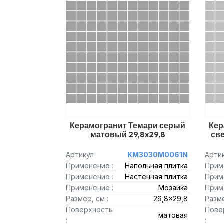
Керамогранит Темари серый
Кер
матовый 29,8x29,8
св
Артикул
KM3030M0061N
Арти
Применение :
Напольная плитка
Прим
Применение :
Настенная плитка
Прим
Применение :
Мозаика
Прим
Размер, см :
29,8x29,8
Разме
Поверхность
Пове
матовая
:
: