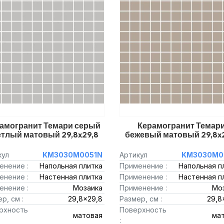
амогранит Темари серый
Керамогранит Темар
етлый матовый 29,8x29,8
бежевый матовый 29,8x
кул
KM3030M0051N
Артикул
KM3030M0
енение :
Напольная плитка
Применение :
Напольная п
енение :
Настенная плитка
Применение :
Настенная п
енение :
Мозаика
Применение :
Мо
р, см :
29,8x29,8
Размер, см :
29,8
рхность
Поверхность
матовая
ма
: