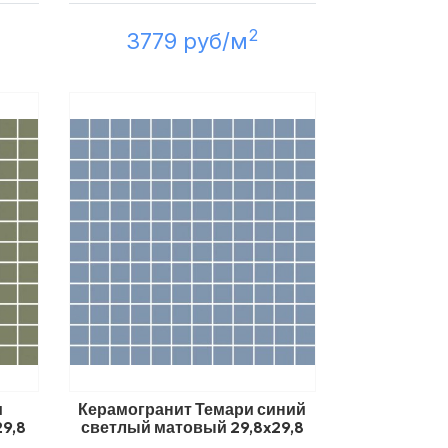
2
3779 руб/м
и
Керамогранит Темари синий
9,8
светлый матовый 29,8x29,8