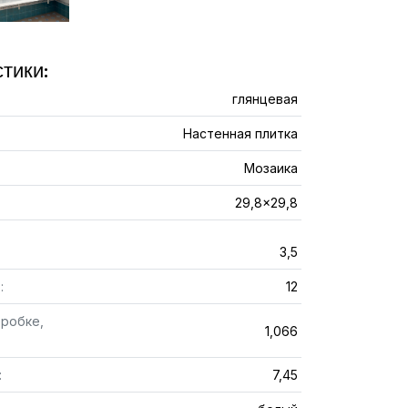
тики:
глянцевая
Настенная плитка
Мозаика
29,8x29,8
3,5
:
12
оробке,
1,066
:
7,45