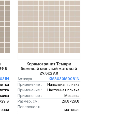
и
Керамогранит Темари
29,8
бежевый светлый матовый
29,8x29,8
031N
Артикул
KM3030M0081N
литка
Применение :
Напольная плитка
литка
Применение :
Настенная плитка
заика
Применение :
Мозаика
x29,8
Размер, см :
29,8x29,8
Поверхность
товая
матовая
: