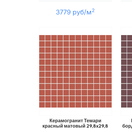
2
3779 руб/м
Керамогранит Темари
красный матовый 29,8x29,8
бор