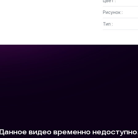
Цвет :
Рисунок :
Тип :