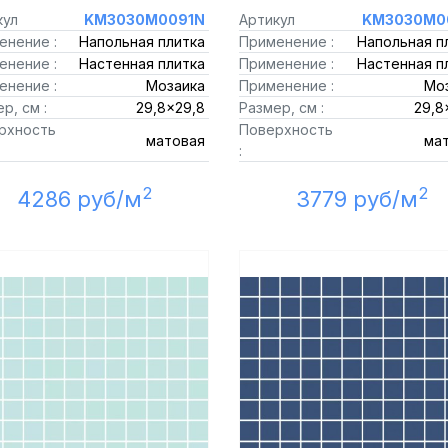
кул
KM3030M0091N
Артикул
KM3030M0
енение :
Напольная плитка
Применение :
Напольная п
енение :
Настенная плитка
Применение :
Настенная п
енение :
Мозаика
Применение :
Мо
р, см :
29,8x29,8
Размер, см :
29,8
рхность
Поверхность
матовая
ма
:
2
2
4286 руб/м
3779 руб/м