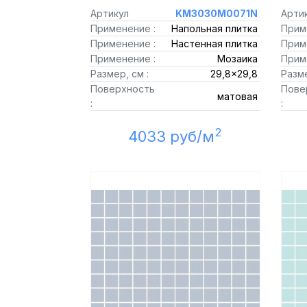
Артикул
KM3030M0071N
Арти
Применение :
Напольная плитка
Прим
Применение :
Настенная плитка
Прим
Применение :
Мозаика
Прим
Размер, см :
29,8x29,8
Разме
Поверхность
Пове
матовая
:
:
2
4033 руб/м