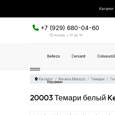
Каталог
+7 (929) 680-04-60
ежедн. с 10 до 19
Belleza
Cersanit
ColiseumG
Каталог
Kerama Marazzi
Темари
Те
Керамин
20003 Темари белый K