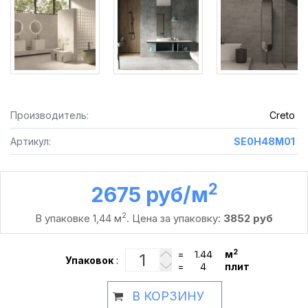
Производитель:
Creto
Артикул:
SE0H48M01
2
2675 руб /м
2
В упаковке 1,44 м
. Цена за упаковку:
3852 руб
2
=
м
Упаковок
:
=
плит
В КОРЗИНУ