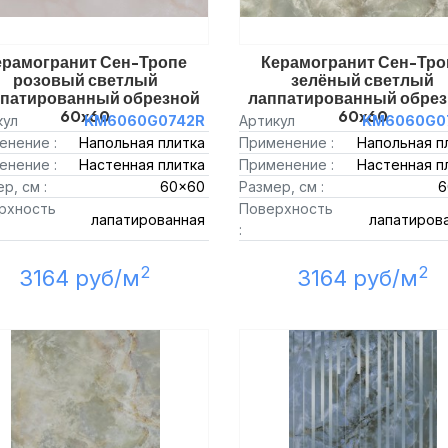
ерамогранит Сен-Тропе
Керамогранит Сен-Тро
розовый светлый
зелёный светлый
патированный обрезной
лаппатированный обре
60x60
60x60
кул
KM6060G0742R
Артикул
KM6060G0
енение :
Напольная плитка
Применение :
Напольная п
енение :
Настенная плитка
Применение :
Настенная п
р, см :
60x60
Размер, см :
6
рхность
Поверхность
лапатированная
лапатиров
:
2
2
3164 руб/м
3164 руб/м