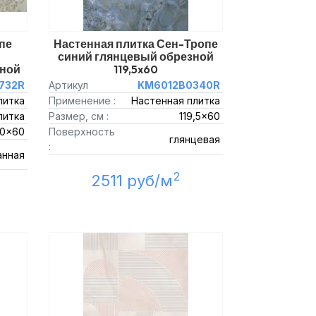
пе
Настенная плитка Сен-Тропе
синий глянцевый обрезной
зной
119,5x60
732R
Артикул
KM6012B0340R
литка
Применение :
Настенная плитка
литка
Размер, см :
119,5x60
0x60
Поверхность
глянцевая
:
анная
2
2511 руб/м