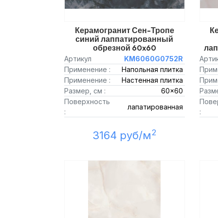
Керамогранит Сен-Тропе
К
синий лаппатированный
обрезной 60x60
лап
Артикул
KM6060G0752R
Арти
Применение :
Напольная плитка
Прим
Применение :
Настенная плитка
Прим
Размер, см :
60x60
Разме
Поверхность
Пове
лапатированная
:
:
2
3164 руб/м