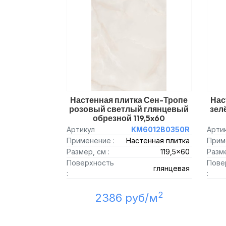
Настенная плитка Сен-Тропе
Нас
розовый светлый глянцевый
зел
обрезной 119,5x60
Артикул
KM6012B0350R
Арти
Применение :
Настенная плитка
Прим
Размер, см :
119,5x60
Разме
Поверхность
Пове
глянцевая
:
:
2
2386 руб/м