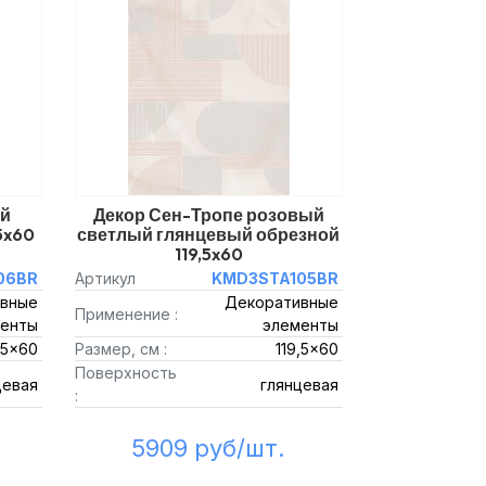
ий
Декор Сен-Тропе розовый
5x60
светлый глянцевый обрезной
119,5x60
06BR
Артикул
KMD3STA105BR
вные
Декоративные
Применение :
енты
элементы
,5x60
Размер, см :
119,5x60
Поверхность
цевая
глянцевая
:
5909 руб/шт.