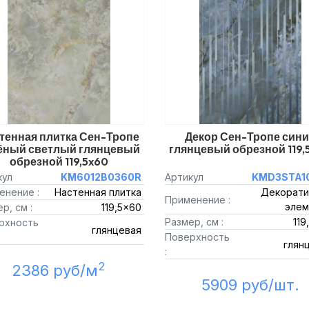
тенная плитка Сен-Тропе
Декор Сен-Тропе син
ёный светлый глянцевый
глянцевый обрезной 119,
обрезной 119,5x60
кул
KM6012B0360R
Артикул
KMD3STA1
енение :
Настенная плитка
Декорати
Применение :
элем
р, см :
119,5x60
Размер, см :
119
рхность
глянцевая
Поверхность
глян
:
2
2386 руб/м
5909 руб/шт.