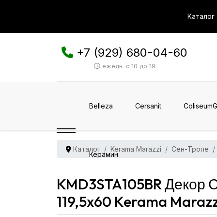
Каталог
+7 (929) 680-04-60
ежедн. с 10 до 19
Belleza
Cersanit
ColiseumG
Каталог
Kerama Marazzi
Сен-Тропе
Керамин
KMD3STA105BR Декор С
119,5x60 Kerama Marazz