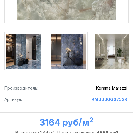
Производитель:
Kerama Marazzi
Артикул:
KM6060G0732R
2
3164 руб /м
2
В упаковке 1,44 м
. Цена за упаковку:
4556 руб