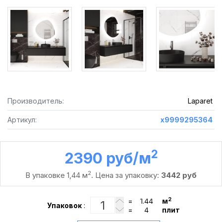
Производитель:
Laparet
Артикул:
х9999295364
2
2390 руб /м
2
В упаковке 1,44 м
. Цена за упаковку:
3442 руб
2
=
м
Упаковок
:
=
плит